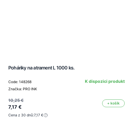
Poháriky na atrament L 1000 ks.
K dispozici produkt
Code: 148268
Značka: PRO INK
10,25 €
+ košík
7,17 €
Cena z 30 dnů:
7,17 €