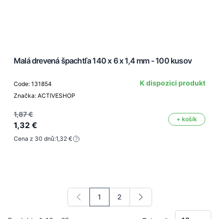
Malá drevená špachtľa 140 x 6 x 1,4 mm - 100 kusov
K dispozici produkt
Code: 131854
Značka: ACTIVESHOP
1,87 €
+ košík
1,32 €
Cena z 30 dnů:
1,32 €
1
2
Právě si prohlížíte stránku
Stránka