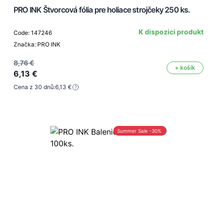
PRO INK Štvorcová fólia pre holiace strojčeky 250 ks.
K dispozici produkt
Code: 147246
Značka: PRO INK
8,76 €
+ košík
6,13 €
Cena z 30 dnů:
6,13 €
Summer Sale -30%