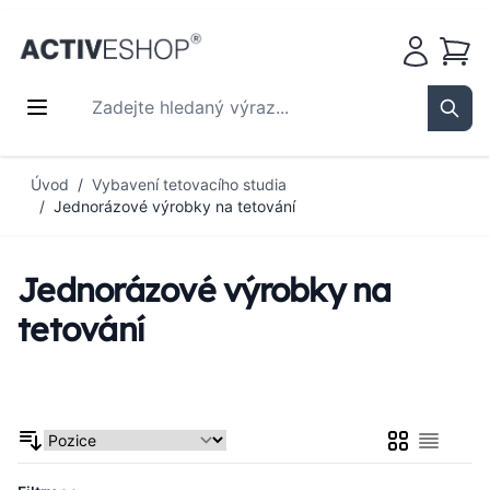
Košík
Zadejte hledaný výraz...
Sear
Přejít na obsah
Úvod
/
Vybavení tetovacího studia
/
Jednorázové výrobky na tetování
Jednorázové výrobky na
tetování
Mřížka
Seznam