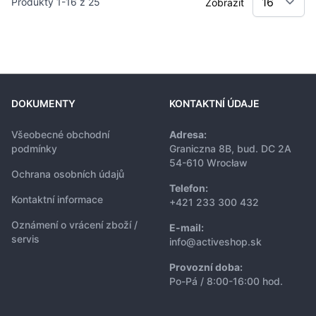
Produkty
1
-
16
z
25
Zobrazit
DOKUMENTY
KONTAKTNÍ ÚDAJE
Všeobecné obchodní
Adresa:
podmínky
Graniczna 8B, bud. DC 2A
54-610 Wrocław
Ochrana osobních údajů
Telefon:
Kontaktní informace
+421 233 300 432
Oznámení o vrácení zboží /
E-mail:
servis
info@activeshop.sk
Provozní doba:
Po-Pá / 8:00-16:00 hod.