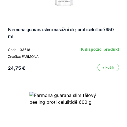
Farmona guarana slim masážní olej proti celulitidě 950
ml
K dispozici produkt
Code: 133618
Značka: FARMONA
24,75 €
+ košík