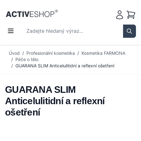
Košík
Zadejte hledaný výraz...
Sear
Přejít na obsah
Úvod
/
Profesionální kosmetika
/
Kosmetika FARMONA
/
Péče o tělo
/
GUARANA SLIM Anticelulitidní a reflexní ošetření
GUARANA SLIM
Anticelulitidní a reflexní
ošetření