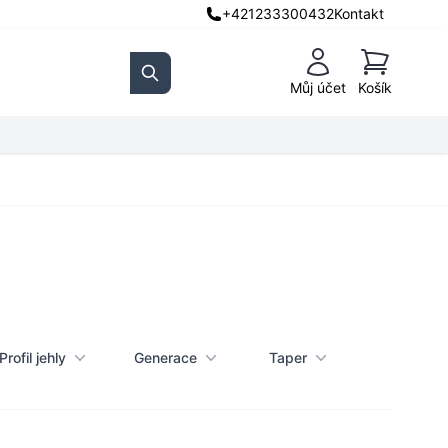
+421233300432
Kontakt
Košík
Můj účet
Košík
Search
Profil jehly
Generace
Taper