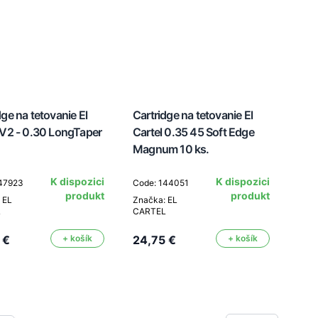
dge na tetovanie El
Cartridge na tetovanie El
 V2 - 0.30 LongTaper
Cartel 0.35 45 Soft Edge
Magnum 10 ks.
K dispozici
K dispozici
147923
Code: 144051
produkt
produkt
 EL
Značka: EL
L
CARTEL
 €
+ košík
24,75 €
+ košík