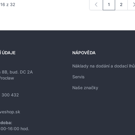
-
16
z
32
1
2
Právě si prohl
Stránka
Í ÚDAJE
NÁPOVĚDA
Náklady na dodání a dodací lhů
a 8B, bud. DC 2A
Servis
rocław
Naše značky
 300 432
iveshop.sk
 doba:
:00-16:00 hod.