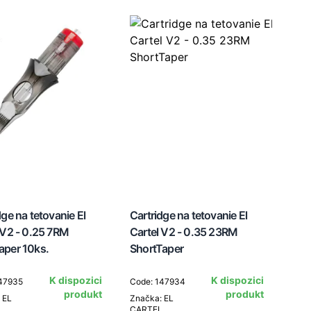
dge na tetovanie El
Cartridge na tetovanie El
 V2 - 0.25 7RM
Cartel V2 - 0.35 23RM
aper 10ks.
ShortTaper
K dispozici
K dispozici
147935
Code: 147934
produkt
produkt
 EL
Značka: EL
L
CARTEL