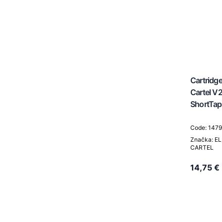
Cartridge
Cartel V
ShortTap
Code: 147
Značka: EL
CARTEL
14,75 €