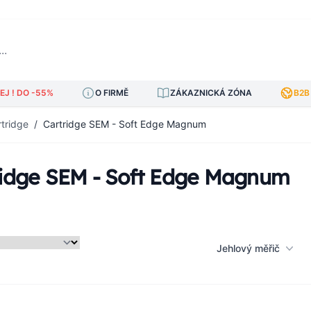
J ! DO -55%
O FIRMĚ
ZÁKAZNICKÁ ZÓNA
B2B
rtridge
/
Cartridge SEM - Soft Edge Magnum
ridge SEM - Soft Edge Magnum
Jehlový měřič
am