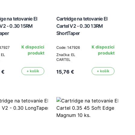
dge na tetovanie El
Cartridge na tetovanie El
 V2 - 0.30 15RM
Cartel V2 - 0.30 13RM
aper
ShortTaper
K dispozici
K dispozici
47927
Code: 147926
produkt
produkt
 EL
Značka: EL
L
CARTEL
 €
+ košík
15,76 €
+ košík