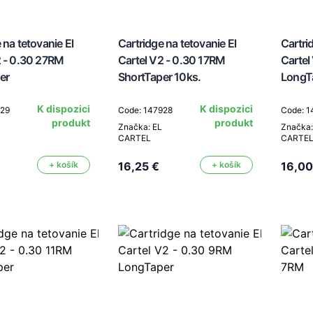
 na tetovanie El
Cartridge na tetovanie El
Cartri
2 - 0.30 27RM
Cartel V2 - 0.30 17RM
Cartel
er
ShortTaper 10ks.
LongT
K dispozici
K dispozici
929
Code: 147928
Code: 1
produkt
produkt
Značka: EL
Značka:
CARTEL
CARTE
+ košík
16,25 €
+ košík
16,00