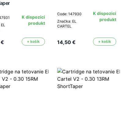
Taper
K dispozici
Code: 147930
K dispozici
47931
produkt
Značka: EL
produkt
 EL
CARTEL
L
 €
+ košík
14,50 €
+ košík