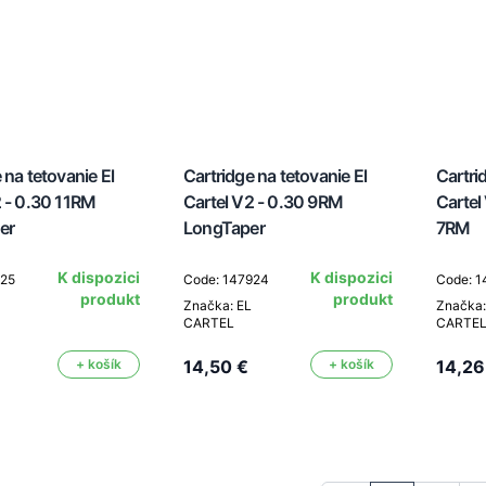
 na tetovanie El
Cartridge na tetovanie El
Cartri
2 - 0.30 11RM
Cartel V2 - 0.30 9RM
Cartel
er
LongTaper
7RM
K dispozici
K dispozici
925
Code: 147924
Code: 
produkt
produkt
Značka: EL
Značka:
CARTEL
CARTE
+ košík
14,50 €
+ košík
14,26