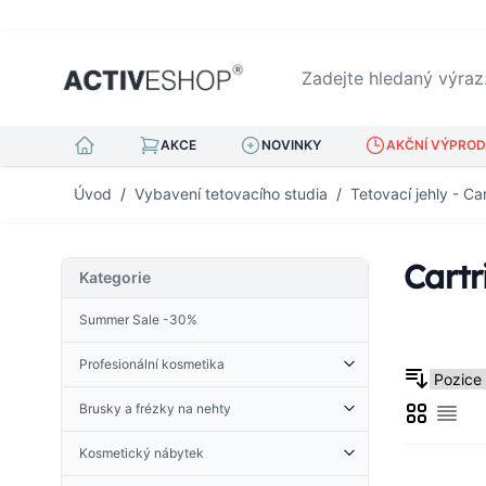
Zadejte hledaný výraz...
AKCE
NOVINKY
AKČNÍ VÝPRODE
Přejít na obsah
Úvod
/
Vybavení tetovacího studia
/
Tetovací jehly - Ca
Cart
Kategorie
Summer Sale -30%
Profesionální kosmetika
Kosmetické doplňky
Brusky a frézky na nehty
Mřížka
Derma Roller
Sezn
Kleštičky na kůžičku
Příslušenství pro brusky
Froté tkanina
Nehtová kopyta
Kosmetický nábytek
Brusky na nehty
Henna
Pinzeta na řasy
Kosmetické stoly