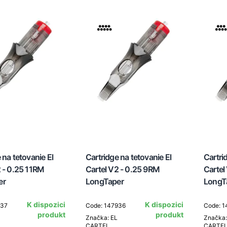
 na tetovanie El
Cartridge na tetovanie El
Cartri
2 - 0.25 11RM
Cartel V2 - 0.25 9RM
Cartel
er
LongTaper
LongT
K dispozici
K dispozici
937
Code: 147936
Code: 
produkt
produkt
Značka: EL
Značka:
CARTEL
CARTE