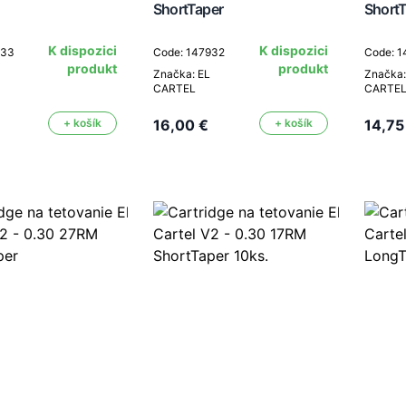
ShortTaper
Short
K dispozici
K dispozici
933
Code: 147932
Code: 1
produkt
produkt
Značka: EL
Značka:
CARTEL
CARTE
+ košík
16,00 €
+ košík
14,75