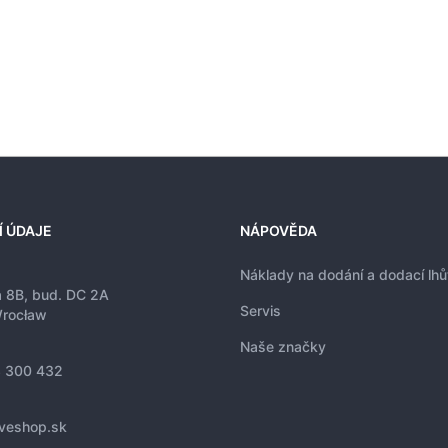
Í ÚDAJE
NÁPOVĚDA
Náklady na dodání a dodací lhů
a 8B, bud. DC 2A
Servis
rocław
Naše značky
 300 432
iveshop.sk