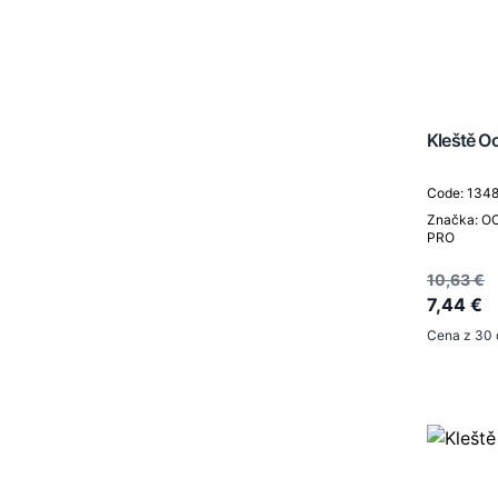
Kleště Oc
Code: 134
Značka: O
PRO
10,63 €
7,44 €
Cena z 30 