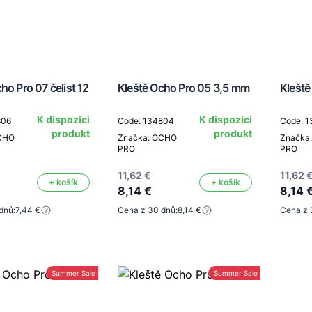
ho Pro 07 čelist 12
Kleště Ocho Pro 05 3,5 mm
Kleště
K dispozici
K dispozici
806
Code: 134804
Code: 
produkt
produkt
CHO
Značka: OCHO
Značka
PRO
PRO
11,62 €
11,62 
+ košík
+ košík
8,14 €
8,14 
dnů:
7,44 €
Cena z 30 dnů:
8,14 €
Cena z 
Summer Sale -30%
Summer Sale -30%