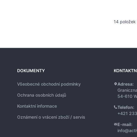
14
položek
DOKUMENTY
KONTAKTN
Všeobecné obchodní podmínky
Adresa:
Graniczn
Ochrana osobních údajů
54-610 W
Kontaktní informace
Telefon:
+421 233
Oznámení o vrácení zboží / servis
E-mail:
info@act