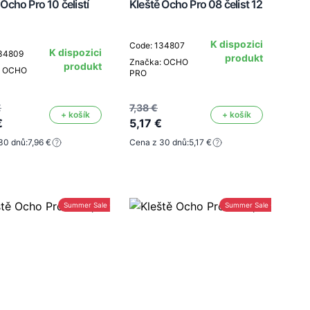
 Ocho Pro 10 čelistí
Kleště Ocho Pro 08 čelist 12
K dispozici
Code: 134807
K dispozici
134809
produkt
Značka: OCHO
produkt
: OCHO
PRO
€
7,38 €
+ košík
+ košík
€
5,17 €
30 dnů:
7,96 €
Cena z 30 dnů:
5,17 €
Summer Sale -30%
Summer Sale -30%