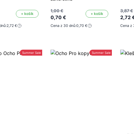
1,00 €
3,87 €
+ košík
+ košík
0,70 €
2,72 
dnů:
2,72 €
Cena z 30 dnů:
0,70 €
Cena z 
Summer Sale -30%
Summer Sale -30%