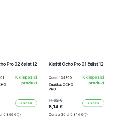
ho Pro 02 čelist 12
Kleště Ocho Pro 01 čelist 12
K dispozici
K dispozici
801
Code: 134800
produkt
produkt
CHO
Značka: OCHO
PRO
11,62 €
+ košík
+ košík
8,14 €
dnů:
8,66 €
Cena z 30 dnů:
8,14 €