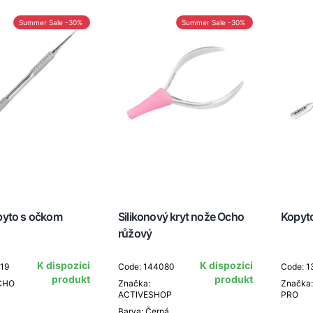
Summer Sale -30%
Summer Sale -30%
pyto s očkom
Silikonový kryt nože Ocho
Kopyt
růžový
K dispozici
K dispozici
919
Code: 144080
Code: 
produkt
produkt
CHO
Značka:
Značka
ACTIVESHOP
PRO
Barva: Černá