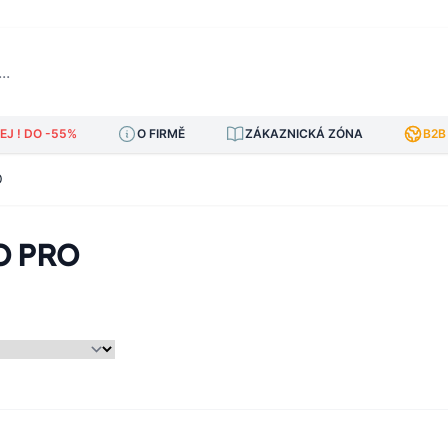
J ! DO -55%
O FIRMĚ
ZÁKAZNICKÁ ZÓNA
B2B
O
O PRO
am