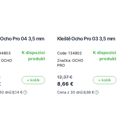
 Ocho Pro 04 3,5 mm
Kleště Ocho Pro 03 3,5 mm
K dispozici
K dispozici
134803
Code: 134802
produkt
produkt
: OCHO
Značka: OCHO
PRO
€
12,37 €
+ košík
+ košík
€
8,66 €
30 dnů:
8,14 €
Cena z 30 dnů:
8,66 €