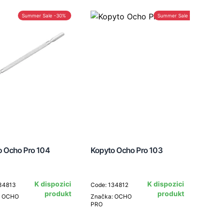
Summer Sale -30%
Summer Sale -30%
o Ocho Pro 104
Kopyto Ocho Pro 103
K dispozici
K dispozici
134813
Code: 134812
produkt
produkt
: OCHO
Značka: OCHO
PRO