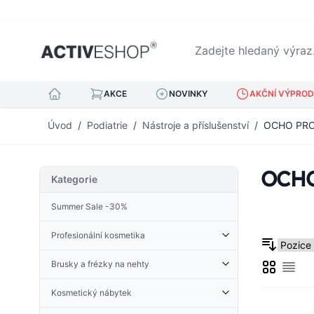
Zadejte hledaný výraz...
AKCE
NOVINKY
AKČNÍ VÝPRODE
Přejít na obsah
Úvod
/
Podiatrie
/
Nástroje a příslušenství
/
OCHO PR
OCH
Kategorie
Summer Sale -30%
Profesionální kosmetika
Kosmetické doplňky
Brusky a frézky na nehty
Mřížka
Derma Roller
Sezn
Kleštičky na kůžičku
Příslušenství pro brusky
Froté tkanina
Nehtová kopyta
Kosmetický nábytek
Brusky na nehty
Henna
Pinzeta na řasy
Kosmetické stoly