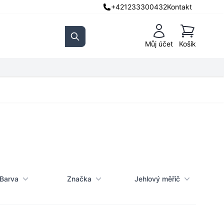
+421233300432
Kontakt
Košík
Můj účet
Košík
Search
Barva
Značka
Jehlový měřič