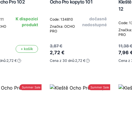
cho Pro 102
Ocho Pro kopyto 101
Kleště
12
K dispozici
dočasně
811
Code: 134810
Code: 
produkt
nedostupné
CHO
Značka: OCHO
Značka
PRO
PRO
3,87 €
11,38 
+ košík
2,72 €
7,96 
dnů:
2,72 €
Cena z 30 dnů:
2,72 €
Cena z 
Summer Sale -30%
Summer Sale -30%