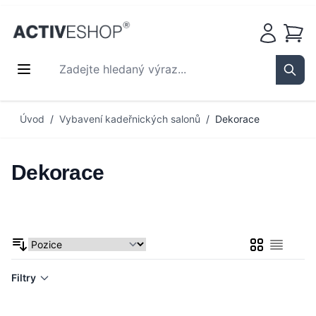
Košík
Zadejte hledaný výraz...
Sear
Přejít na obsah
Úvod
/
Vybavení kadeřnických salonů
/
Dekorace
Dekorace
Mřížka
Seznam
Filtry