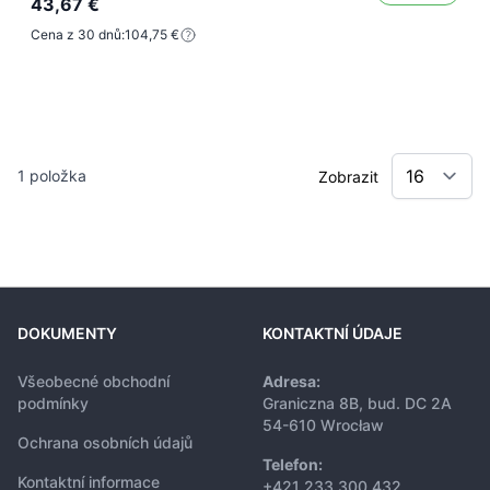
43,67 €
Cena z 30 dnů:
104,75 €
1
položka
Zobrazit
DOKUMENTY
KONTAKTNÍ ÚDAJE
Všeobecné obchodní
Adresa:
podmínky
Graniczna 8B, bud. DC 2A
54-610 Wrocław
Ochrana osobních údajů
Telefon:
Kontaktní informace
+421 233 300 432