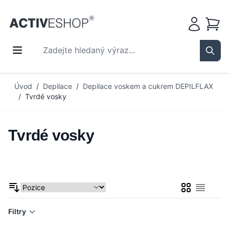
Košík
Zadejte hledaný výraz...
Sear
Přejít na obsah
Úvod
/
Depilace
/
Depilace voskem a cukrem DEPILFLAX
/
Tvrdé vosky
Tvrdé vosky
Mřížka
Seznam
Filtry