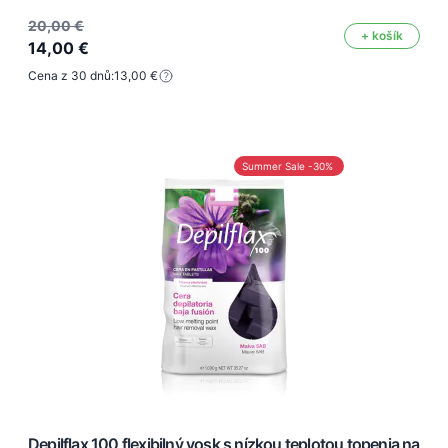
20,00 €
+ košík
14,00 €
Cena z 30 dnů:
13,00 €
Summer Sale -30%
Depilflax 100 flexibilný vosk s nízkou teplotou topenia na