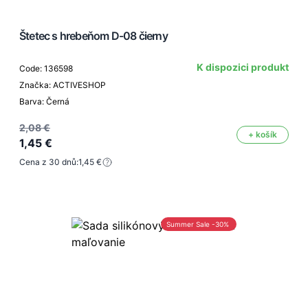
Štetec s hrebeňom D-08 čierny
K dispozici produkt
Code: 136598
Značka: ACTIVESHOP
Barva: Černá
2,08 €
+ košík
1,45 €
Cena z 30 dnů:
1,45 €
Summer Sale -30%