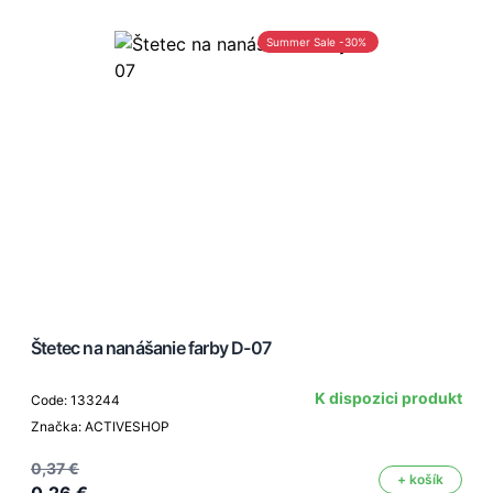
Summer Sale -30%
Štetec na nanášanie farby D-07
K dispozici produkt
Code: 133244
Značka: ACTIVESHOP
0,37 €
+ košík
0,26 €