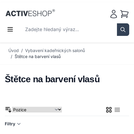
Košík
Zadejte hledaný výraz...
Sear
Přejít na obsah
Úvod
/
Vybavení kadeřnických salonů
/
Štětce na barvení vlasů
Štětce na barvení vlasů
Mřížka
Seznam
Filtry