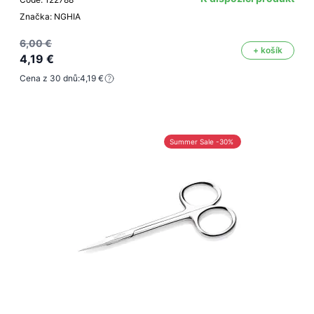
Značka: NGHIA
6,00 €
+ košík
4,19 €
Cena z 30 dnů:
4,19 €
Summer Sale -30%