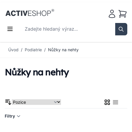
Košík
Zadejte hledaný výraz...
Sear
Přejít na obsah
Úvod
/
Podiatrie
/
Nůžky na nehty
Nůžky na nehty
Mřížka
Seznam
Filtry