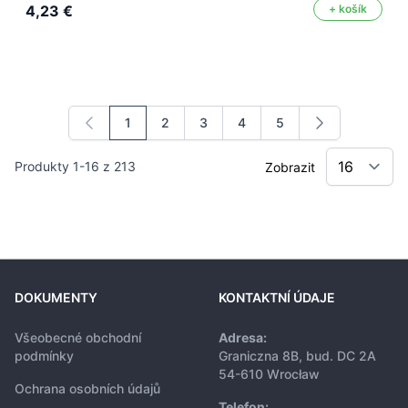
4,23 €
+ košík
1
2
3
4
5
Právě si prohlížíte stránku
Stránka
Stránka
Stránka
Stránka
Produkty
1
-
16
z
213
Zobrazit
DOKUMENTY
KONTAKTNÍ ÚDAJE
Všeobecné obchodní
Adresa:
podmínky
Graniczna 8B, bud. DC 2A
54-610 Wrocław
Ochrana osobních údajů
Telefon: