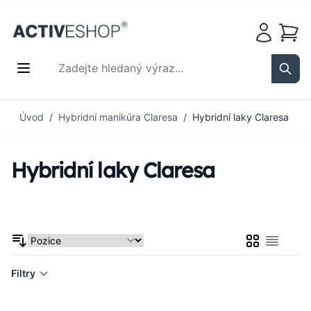
Košík
Zadejte hledaný výraz...
Sear
Přejít na obsah
Úvod
/
Hybridní manikúra Claresa
/
Hybridní laky Claresa
Hybridní laky Claresa
Mřížka
Seznam
Filtry