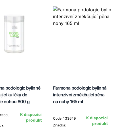
a podologic bylinné
Farmona podologic bylinná
jící kuličky do
intenzivní změkčující pěna
le nohou 800 g
na nohy 165 ml
K dispozici
133650
K dispozici
Code: 133649
produkt
produkt
Značka:
NA