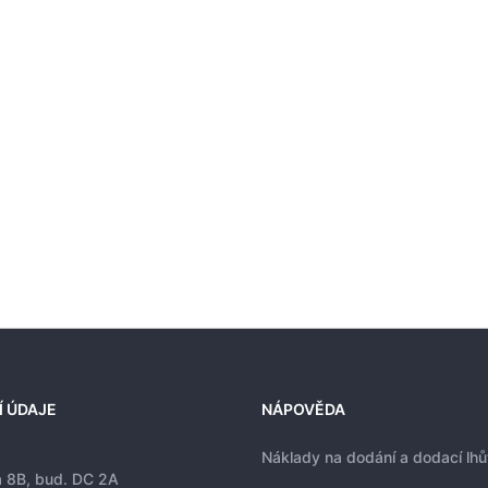
Í ÚDAJE
NÁPOVĚDA
Náklady na dodání a dodací lhů
a 8B, bud. DC 2A