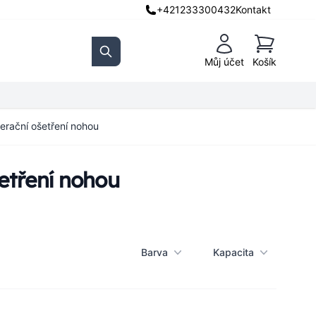
+421233300432
Kontakt
Košík
Můj účet
Košík
Search
ační ošetření nohou
tření nohou
Barva
Kapacita