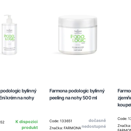
podologic bylinný
Farmona podologic bylinný
Farmon
ční krém na nohy
peeling na nohy 500 ml
zjemňu
koupe
Code: 
dočasně
Code: 133651
K dispozici
652
Značka:
nedostupné
produkt
Značka: FARMONA
FARMO