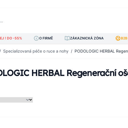
J ! DO -55%
O FIRMĚ
ZÁKAZNICKÁ ZÓNA
B2B
/
Specializovaná péče o ruce a nohy
/
PODOLOGIC HERBAL Regener
LOGIC HERBAL Regenerační oše
am