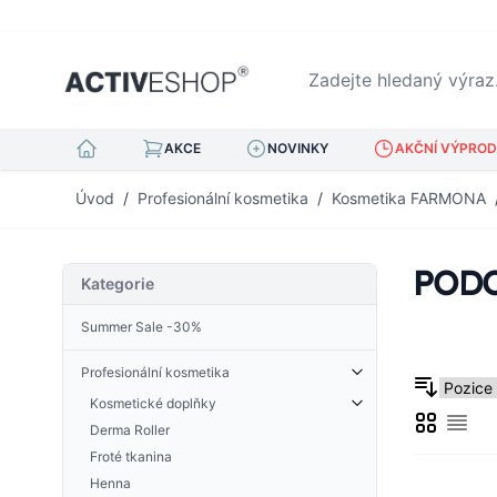
Zadejte hledaný výraz...
AKCE
NOVINKY
AKČNÍ VÝPRODE
Přejít na obsah
Úvod
/
Profesionální kosmetika
/
Kosmetika FARMONA
PODO
Kategorie
Summer Sale -30%
Profesionální kosmetika
Kosmetické doplňky
Mřížka
Derma Roller
Sezn
Kleštičky na kůžičku
Froté tkanina
Nehtová kopyta
Henna
Pinzeta na řasy