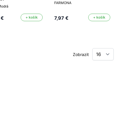
FARMONA
Modrá
 €
+ košík
7,97 €
+ košík
Zobrazit