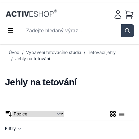
Košík
Zadejte hledaný výraz...
Sear
Přejít na obsah
Úvod
/
Vybavení tetovacího studia
/
Tetovací jehly
/
Jehly na tetování
Jehly na tetování
Mřížka
Seznam
Filtry