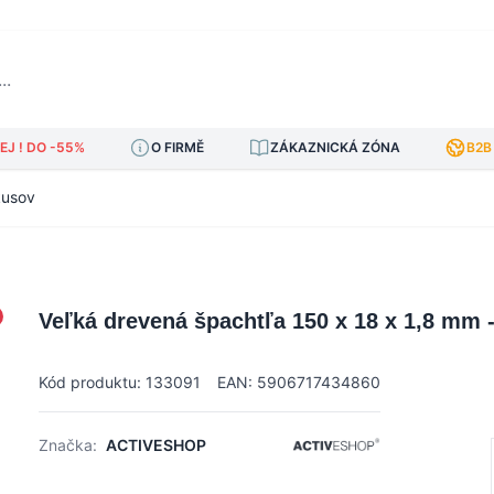
J ! DO -55%
O FIRMĚ
ZÁKAZNICKÁ ZÓNA
B2B
kusov
Veľká drevená špachtľa 150 x 18 x 1,8 mm 
Kód produktu: 133091
EAN: 5906717434860
Značka:
ACTIVESHOP