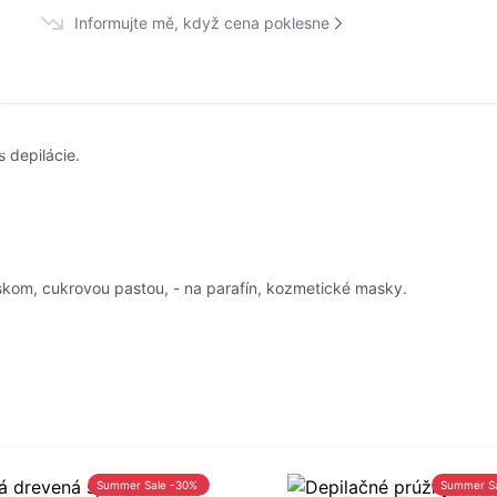
Informujte mě, když cena poklesne
 depilácie.
oskom, cukrovou pastou, - na parafín, kozmetické masky.
Summer Sale -30%
Summer S