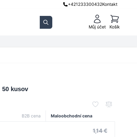
+421233300432
Kontakt
Košík
Můj účet
Košík
Search
- 50 kusov
B2B cena
Maloobchodní cena
1,14 €