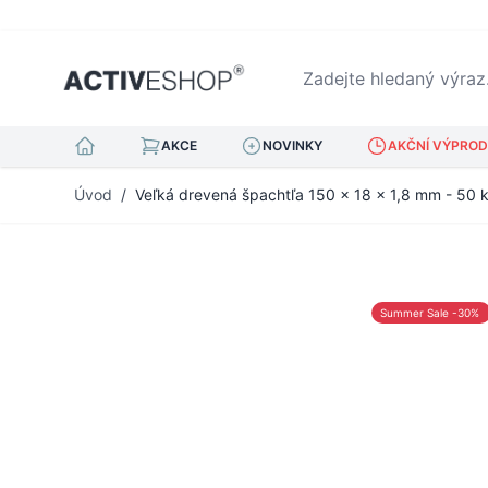
Zadejte hledaný výraz...
AKCE
NOVINKY
AKČNÍ VÝPRODE
Přejít na obsah
Úvod
/
Veľká drevená špachtľa 150 x 18 x 1,8 mm - 50 
Summer Sale -30%