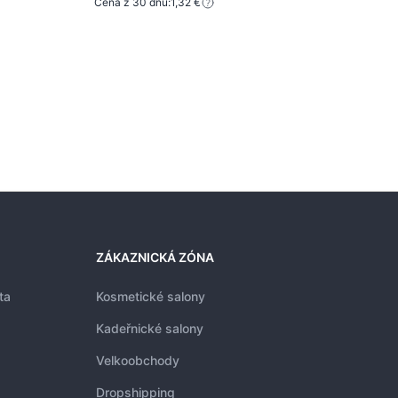
Cena z 30 dnů:
1,32 €
1,75
1,23
Cena 
ZÁKAZNICKÁ ZÓNA
ta
Kosmetické salony
Kadeřnické salony
Velkoobchody
Dropshipping