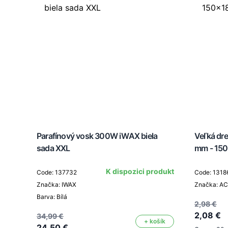
Parafínový vosk 300W iWAX biela
Veľká dr
sada XXL
mm - 150
K dispozici produkt
Code: 137732
Code: 1318
Značka: IWAX
Značka: A
Barva: Bílá
2,98 €
2,08 €
34,99 €
+ košík
24,50 €