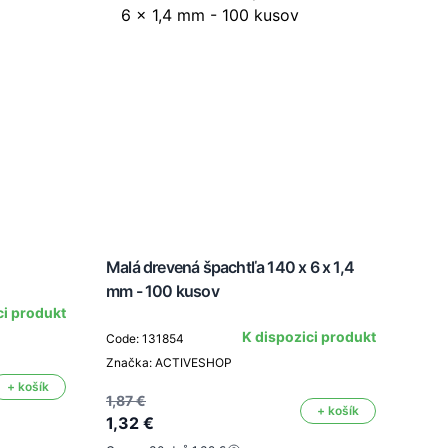
Malá drevená špachtľa 140 x 6 x 1,4
Depi
mm - 100 kusov
ci produkt
K dispozici produkt
Code: 131854
Code
Značka: ACTIVESHOP
Znač
+ košík
Barva
1,87 €
+ košík
1,32 €