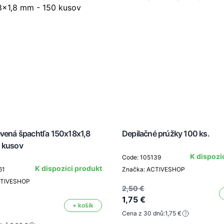
evená špachtľa 150x18x1,8
Depilačné prúžky 100 ks.
 kusov
K dispozi
Code: 105139
K dispozici produkt
61
Značka: ACTIVESHOP
CTIVESHOP
2,50 €
1,75 €
+ košík
Cena z 30 dnů:
1,75 €