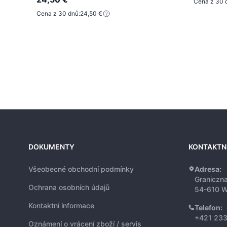
Cena z 30 
Cena z 30 dnů:
24,50 €
DOKUMENTY
KONTAKTN
Všeobecné obchodní podmínky
Adresa:
Graniczn
Ochrana osobních údajů
54-610 W
Kontaktní informace
Telefon:
+421 233
Oznámení o vrácení zboží / servis