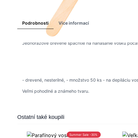
Podrobnosti
Více informací
Jednorazové drevené špachtle na nanášanie vosku počas
- drevené, nesterilné, - množstvo 50 ks - na depiláciu v
Veľmi pohodlné a známeho tvaru.
Press to skip carousel
Ostatní také koupili
Summer Sale -30%