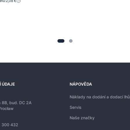
dnů:
2,08 €
Í ÚDAJE
NÁPOVĚDA
Náklady na dodání a dodací lhů
a 8B, bud. DC 2A
Servis
rocław
Naše značky
 300 432