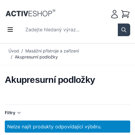
Košík
Zadejte hledaný výraz...
Sear
Přejít na obsah
Úvod
/
Masážní přístroje a zařízení
/
Akupresurní podložky
Akupresurní podložky
Filtry
Nelze najít produkty odpovídající výběru.