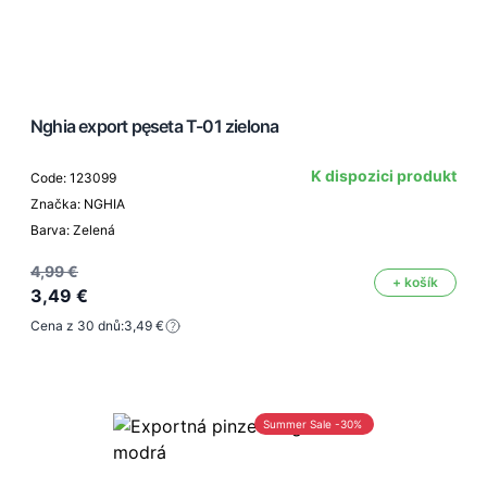
Nghia export pęseta T-01 zielona
K dispozici produkt
Code: 123099
Značka: NGHIA
Barva: Zelená
4,99 €
+ košík
3,49 €
Cena z 30 dnů:
3,49 €
Summer Sale -30%