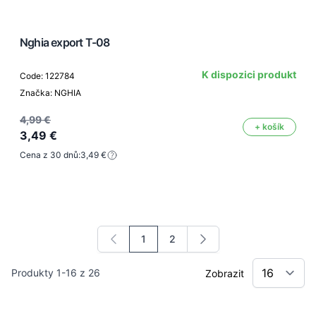
Nghia export T-08
K dispozici produkt
Code: 122784
Značka: NGHIA
4,99 €
+ košík
3,49 €
Cena z 30 dnů:
3,49 €
1
2
Právě si prohlížíte stránku
Stránka
Produkty
1
-
16
z
26
Zobrazit