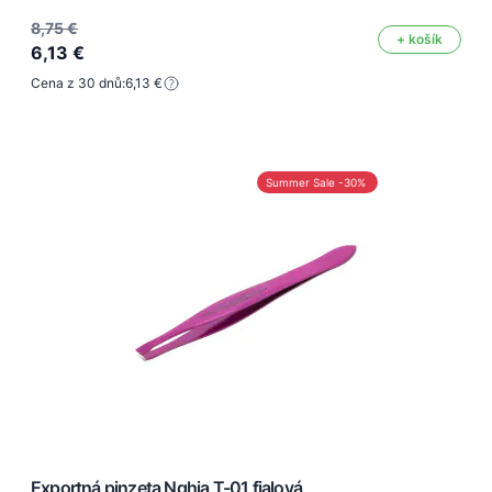
8,75 €
+ košík
6,13 €
Cena z 30 dnů:
6,13 €
Summer Sale -30%
Exportná pinzeta Nghia T-01 fialová