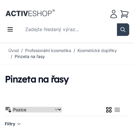
Košík
Zadejte hledaný výraz...
Sear
Přejít na obsah
Úvod
/
Profesionální kosmetika
/
Kosmetické doplňky
/
Pinzeta na řasy
Pinzeta na řasy
Mřížka
Seznam
Filtry