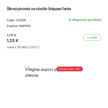
Šikmá pinzeta na obočie Snippex farba
K dispozici produkt
Code: 123206
Značka: SNIPPEX
1,75 €
+ košík
1,23 €
Cena z 30 dnů:
1,23 €
Summer Sale -30%