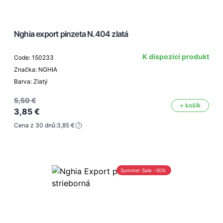
Nghia export pinzeta N.404 zlatá
K dispozici produkt
Code: 150233
Značka: NGHIA
Barva: Zlatý
5,50 €
+ košík
3,85 €
Cena z 30 dnů:
3,85 €
Summer Sale -30%