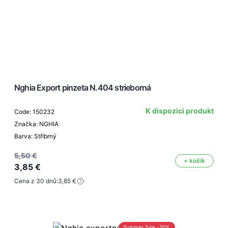
Nghia Export pinzeta N.404 strieborná
K dispozici produkt
Code: 150232
Značka: NGHIA
Barva: Stříbrný
5,50 €
+ košík
3,85 €
Cena z 30 dnů:
3,85 €
Summer Sale -30%