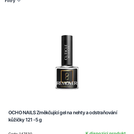
Filtry
OCHO NAILS Změkčující gel na nehty a odstraňování
kůžičky 121 -5 g
K dispozici produkt
Code: 147530