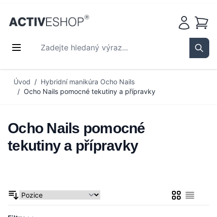
Košík
Zadejte hledaný výraz...
Sear
Přejít na obsah
Úvod
/
Hybridní manikúra Ocho Nails
/
Ocho Nails pomocné tekutiny a přípravky
Ocho Nails pomocné
tekutiny a přípravky
Mřížka
Seznam