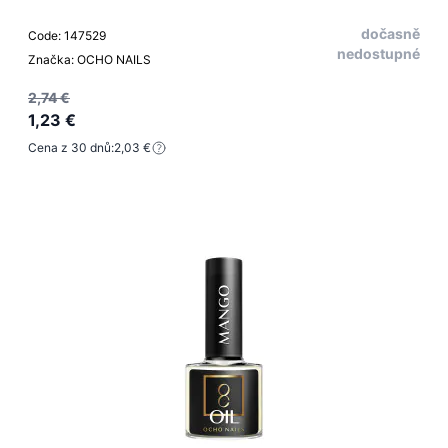
dočasně
Code: 147529
nedostupné
Značka: OCHO NAILS
2,74 €
1,23 €
Cena z 30 dnů:
2,03 €