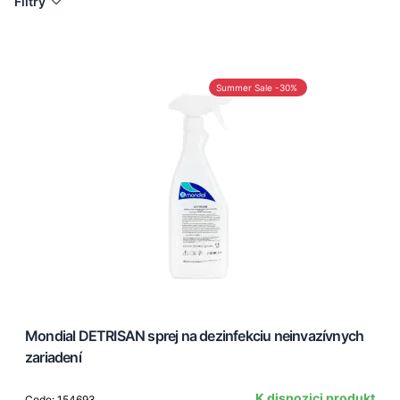
Filtry
Summer Sale -30%
Mondial DETRISAN sprej na dezinfekciu neinvazívnych
zariadení
K dispozici produkt
Code: 154693