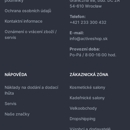
podmínky
Graniczna 8B, bud. DC 2A
54-610 Wrocław
Ochrana osobních údajů
Telefon:
Kontaktní informace
+421 233 300 432
Oznámení o vrácení zboží /
E-mail:
servis
info@activeshop.sk
Provozní doba:
Po-Pá / 8:00-16:00 hod.
NÁPOVĚDA
ZÁKAZNICKÁ ZÓNA
Náklady na dodání a dodací
Kosmetické salony
lhůta
Kadeřnické salony
Servis
Velkoobchody
Naše značky
Dropshipping
Výrobci a dodavatelé