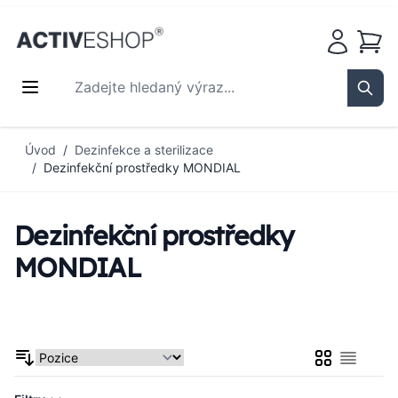
Košík
Zadejte hledaný výraz...
Sear
Přejít na obsah
Úvod
/
Dezinfekce a sterilizace
/
Dezinfekční prostředky MONDIAL
Dezinfekční prostředky
MONDIAL
Mřížka
Seznam