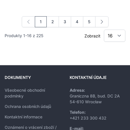
1
2
3
4
5
Právě si prohlížíte stránku
Stránka
Stránka
Stránka
Stránka
Produkty
1
-
16
z
225
Zobrazit
DOKUMENTY
KONTAKTNÍ ÚDAJE
Všeobecné obchodní
Adresa:
podmínky
Graniczna 8B, bud. DC 2A
54-610 Wrocław
Ochrana osobních údajů
Telefon:
Kontaktní informace
+421 233 300 432
Oznámení o vrácení zboží /
E-mail: