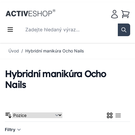
Košík
Zadejte hledaný výraz...
Sear
Přejít na obsah
Úvod
/
Hybridní manikúra Ocho Nails
Hybridní manikúra Ocho
Nails
Mřížka
Seznam
Filtry