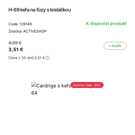
H-69 kefa na fúzy s krabičkou
K dispozici produkt
Code: 129149
Značka: ACTIVESHOP
4,99 €
+ košík
3,51 €
Cena z 30 dnů:
3,51 €
Summer Sale -30%