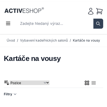
Košík
Zadejte hledaný výraz...
Sear
Přejít na obsah
Úvod
/
Vybavení kadeřnických salonů
/
Kartáče na vousy
Kartáče na vousy
Mřížka
Seznam
Filtry