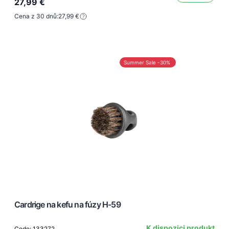
27,99 €
Cena z 30 dnů:
27,99 €
Summer Sale -30%
Cardrige na kefu na fúzy H-59
K dispozici produkt
Code: 133272