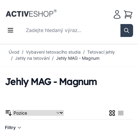
Košík
Zadejte hledaný výraz...
Sear
Přejít na obsah
Úvod
/
Vybavení tetovacího studia
/
Tetovací jehly
/
Jehly na tetování
/
Jehly MAG - Magnum
Jehly MAG - Magnum
Mřížka
Seznam
Filtry