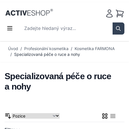
Košík
Zadejte hledaný výraz...
Sear
Přejít na obsah
Úvod
/
Profesionální kosmetika
/
Kosmetika FARMONA
/
Specializovaná péče o ruce a nohy
Specializovaná péče o ruce
a nohy
Mřížka
Seznam