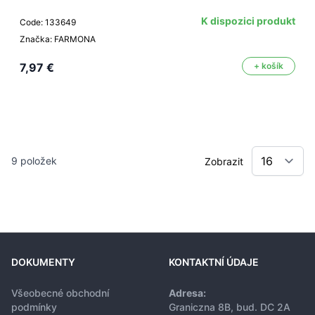
K dispozici produkt
Code: 133649
Značka: FARMONA
7,97 €
+ košík
9
položek
Zobrazit
DOKUMENTY
KONTAKTNÍ ÚDAJE
Všeobecné obchodní
Adresa:
podmínky
Graniczna 8B, bud. DC 2A