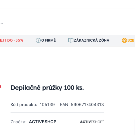
J ! DO -55%
O FIRMĚ
ZÁKAZNICKÁ ZÓNA
B2B
Depilačné prúžky 100 ks.
Kód produktu: 105139
EAN: 5906717404313
Značka:
ACTIVESHOP