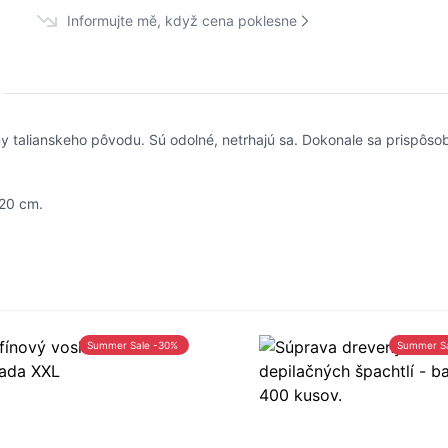
Informujte mě, když cena poklesne
ny talianskeho pôvodu. Sú odolné, netrhajú sa. Dokonale sa prispôsob
 20 cm.
Summer Sale -30%
Summer S