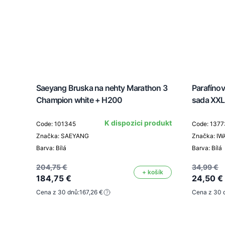
Saeyang Bruska na nehty Marathon 3
Parafíno
Champion white + H200
sada XXL
K dispozici produkt
Code: 101345
Code: 1377
Značka: SAEYANG
Značka: IW
Barva: Bílá
Barva: Bílá
204,75 €
34,99 €
+ košík
184,75 €
24,50 €
Cena z 30 dnů:
167,26 €
Cena z 30 