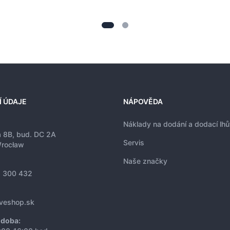
Í ÚDAJE
NÁPOVĚDA
Náklady na dodání a dodací lhů
a 8B, bud. DC 2A
Servis
rocław
Naše značky
 300 432
iveshop.sk
 doba: