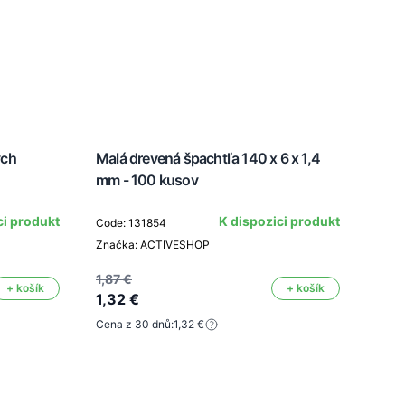
ých
Malá drevená špachtľa 140 x 6 x 1,4
mm - 100 kusov
Depi
ci produkt
K dispozici produkt
Code: 131854
Značka: ACTIVESHOP
Code
Znač
1,87 €
+ košík
+ košík
1,32 €
Barva
Cena z 30 dnů:
1,32 €
1,75
1,23
Cena 