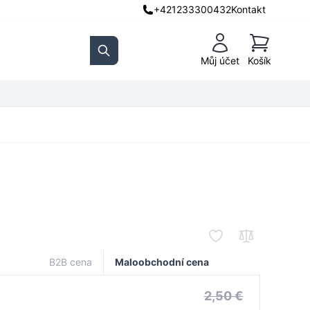
+421233300432
Kontakt
Košík
Můj účet
Košík
Search
B2B cena
Maloobchodní cena
2,50 €