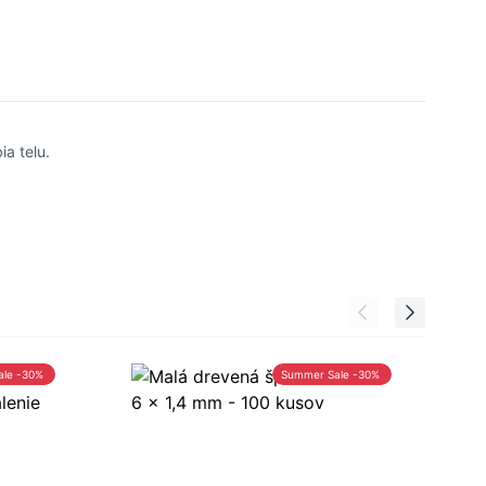
ia telu.
ale -30%
Summer Sale -30%