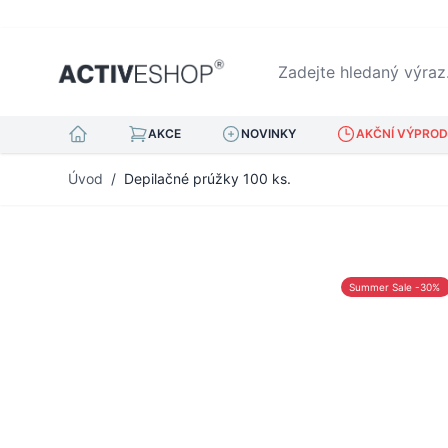
Zadejte hledaný výraz...
AKCE
NOVINKY
AKČNÍ VÝPRODE
Přejít na obsah
Úvod
/
Depilačné prúžky 100 ks.
Summer Sale -30%