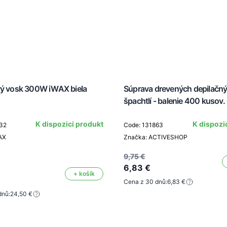
vý vosk 300W iWAX biela
Súprava drevených depilačn
špachtlí - balenie 400 kusov.
K dispozici produkt
K dispozi
32
Code: 131863
AX
Značka: ACTIVESHOP
9,75 €
6,83 €
+ košík
Cena z 30 dnů:
6,83 €
dnů:
24,50 €