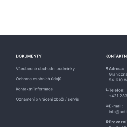
DOKUMENTY
KONTAKTN
Všeobecné obchodní podmínky
Adresa:
Graniczn
Ochrana osobních údajů
54-610 W
Kontaktní informace
Telefon:
+421 233
Oznámení o vrácení zboží / servis
E-mail:
info@act
Provozní