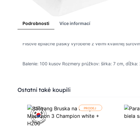
Podrobnosti
Více informací
Flísové epilačné pásiky vyrobené z veľmi kvalitnej surovi
Balenie: 100 kusov Rozmery prúžkov: šírka: 7 cm, dĺžka:
Press to skip carousel
Ostatní také koupili
PRODEJ