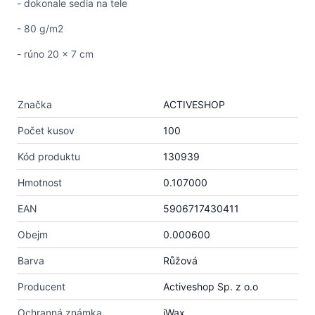
- dokonale sedia na tele
- 80 g/m2
- rúno 20 x 7 cm
Značka
ACTIVESHOP
Počet kusov
100
Kód produktu
130939
Hmotnost
0.107000
EAN
5906717430411
Obejm
0.000600
Barva
Růžová
Producent
Activeshop Sp. z o.o
Ochranná známka
iWax