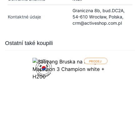
Graniczna 8b, bud.DC2A,
Kontaktné údaje
54-610 Wrocław, Polska,
crm@activeshop.com.pl
Press to skip carousel
Ostatní také koupili
PRODEJ