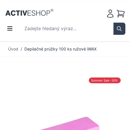
Košík
Zadejte hledaný výraz...
Sear
Přejít na obsah
Úvod
/
Depilačné prúžky 100 ks ružové iWAX
Summer Sale -30%