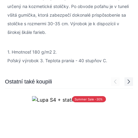
určený na kozmetické stoličky. Po obvode poťahu je v tuneli
všitá gumička, ktorá zabezpečí dokonalé prispôsobenie sa
stoličke s rozmermi 30-35 cm. Výrobok je k dispozícii v
širokej škále farieb.
1. Hmotnosť 180 g/m2 2.
Poľský výrobok 3. Teplota prania - 40 stupňov C.
Press to skip carousel
Ostatní také koupili
Summer Sale -30%