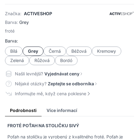
Značka:
ACTIVESHOP
Barva:
Grey
froté
Barva:
Bílá
Grey
Černá
Béžová
Kremowy
Zelená
Růžová
Bordó
Našli levnější?
Vyjednávat ceny
Nějaké otázky?
Zeptejte se odborníka
Informujte mě, když cena poklesne
Podrobnosti
Více informací
FROTÉ POŤAH NA STOLIČKU SIVÝ
Poťah na stoličku je vyrobený z kvalitného froté. Poťah je