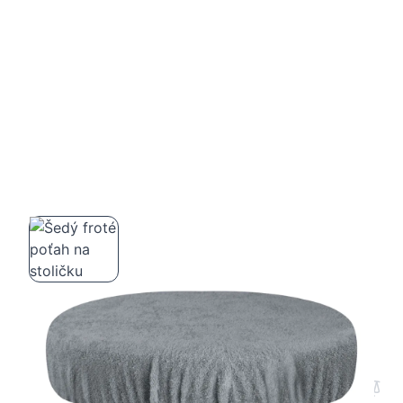
Šedý froté poťah na stoličku