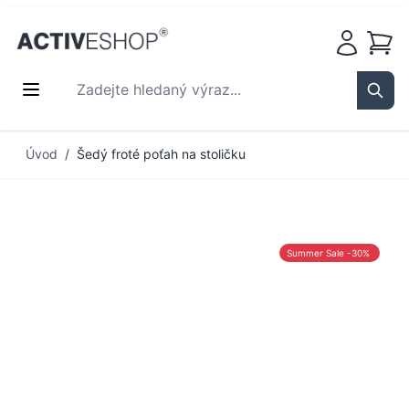
Košík
Zadejte hledaný výraz...
Sear
Přejít na obsah
Úvod
/
Šedý froté poťah na stoličku
Summer Sale -30%