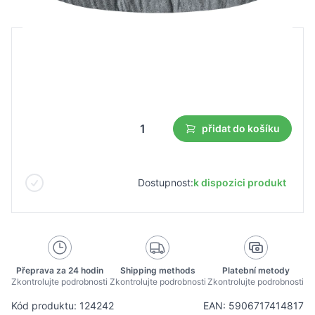
B2B cena
Maloobchodní cena
3,73 €
2,61 €
Nejnižší cena z 30 dnů před slevou:
2,61 €
přidat do košíku
Dostupnost:
k dispozici produkt
Přeprava za 24 hodin
Shipping methods
Platební metody
Zkontrolujte podrobnosti
Zkontrolujte podrobnosti
Zkontrolujte podrobnosti
Kód produktu: 124242
EAN: 5906717414817