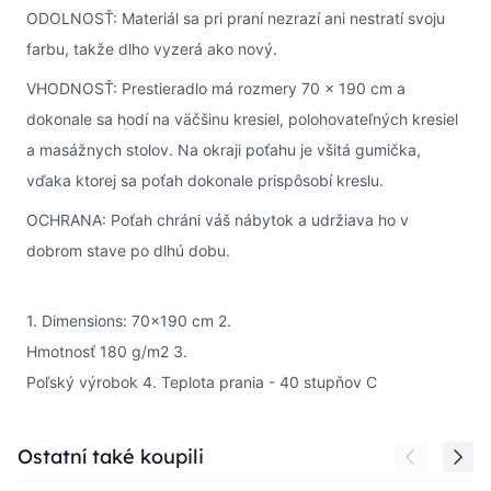
ODOLNOSŤ: Materiál sa pri praní nezrazí ani nestratí svoju
farbu, takže dlho vyzerá ako nový.
VHODNOSŤ: Prestieradlo má rozmery 70 x 190 cm a
dokonale sa hodí na väčšinu kresiel, polohovateľných kresiel
a masážnych stolov. Na okraji poťahu je všitá gumička,
vďaka ktorej sa poťah dokonale prispôsobí kreslu.
OCHRANA: Poťah chráni váš nábytok a udržiava ho v
dobrom stave po dlhú dobu.
1. Dimensions: 70x190 cm 2.
Hmotnosť 180 g/m2 3.
Poľský výrobok 4. Teplota prania - 40 stupňov C
Press to skip carousel
Ostatní také koupili