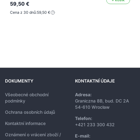
59,50 €
Cena z 30 dnů:
59,50 €
DOKUMENTY
KONTAKTNÍ ÚDAJE
Všeobecné obchodní
Adresa:
podmínky
Graniczna 8B, bud. DC 2A
54-610 Wrocław
Ochrana osobních údajů
Telefon:
Kontaktní informace
+421 233 300 432
Oznámení o vrácení zboží /
E-mail: