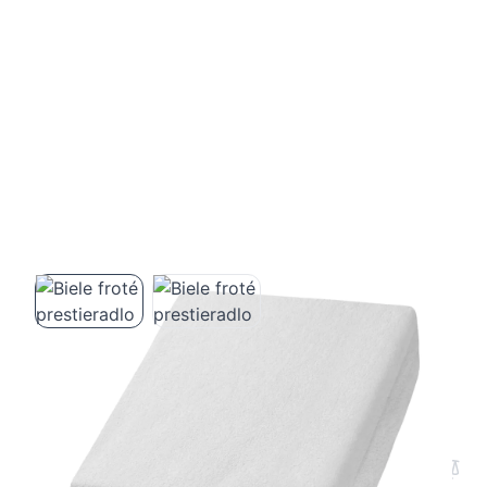
Biele froté prestieradlo