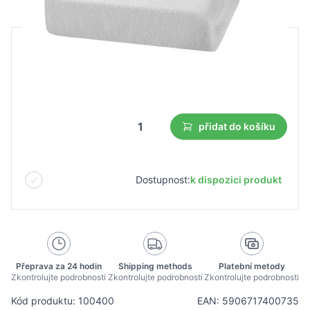
B2B cena
Maloobchodní cena
13,22 €
9,26 €
Nejnižší cena z 30 dnů před slevou:
9,26 €
přidat do košíku
Dostupnost:
k dispozici produkt
Přeprava za 24 hodin
Shipping methods
Platební metody
Zkontrolujte podrobnosti
Zkontrolujte podrobnosti
Zkontrolujte podrobnosti
Kód produktu: 100400
EAN: 5906717400735