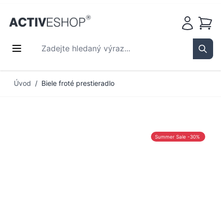
Košík
Zadejte hledaný výraz...
Sear
Přejít na obsah
Úvod
/
Biele froté prestieradlo
Summer Sale -30%