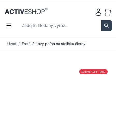
Košík
Zadejte hledaný výraz...
Sear
Přejít na obsah
Úvod
/
Froté látkový poťah na stoličku čierny
Summer Sale -30%