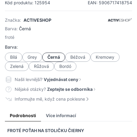
Kód produktu: 125954
EAN: 5906717418754
Značka:
ACTIVESHOP
Barva:
Černá
froté
Barva:
Bílá
Grey
Černá
Béžová
Kremowy
Zelená
Růžová
Bordó
Našli levnější?
Vyjednávat ceny
Nějaké otázky?
Zeptejte se odborníka
Informujte mě, když cena poklesne
Podrobnosti
Více informací
FROTÉ POŤAH NA STOLIČKU ČIERNY