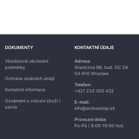
DOKUMENTY
KONTAKTNÍ ÚDAJE
Všeobecné obchodní
Adresa:
podmínky
Graniczna 8B, bud. DC 2A
54-610 Wrocław
Ochrana osobních údajů
Telefon:
Kontaktní informace
+421 233 300 432
Oznámení o vrácení zboží /
E-mail:
servis
info@activeshop.sk
Provozní doba:
Po-Pá / 8:00-16:00 hod.