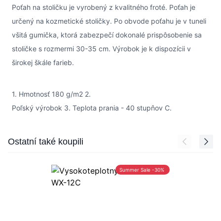
Poťah na stoličku je vyrobený z kvalitného froté. Poťah je
určený na kozmetické stoličky. Po obvode poťahu je v tuneli
všitá gumička, ktorá zabezpečí dokonalé prispôsobenie sa
stoličke s rozmermi 30-35 cm. Výrobok je k dispozícii v
širokej škále farieb.
1. Hmotnosť 180 g/m2 2.
Poľský výrobok 3. Teplota prania - 40 stupňov C.
Press to skip carousel
Ostatní také koupili
Summer Sale -30%