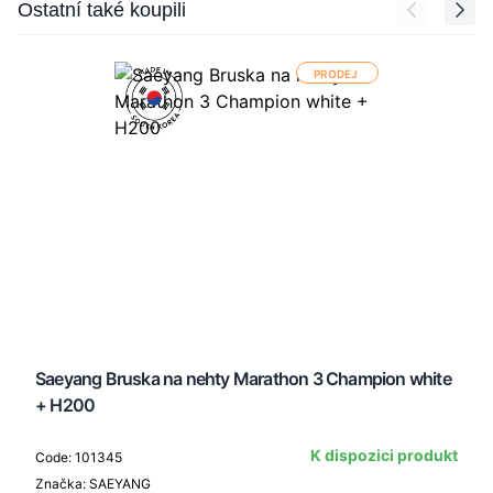
Press to skip carousel
Ostatní také koupili
PRODEJ
Saeyang Bruska na nehty Marathon 3 Champion white
+ H200
K dispozici produkt
Code: 101345
Značka: SAEYANG