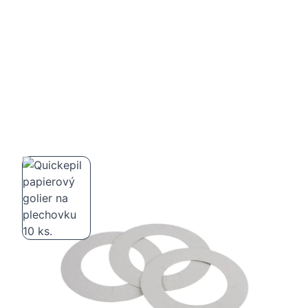
Quickepil papierový golier na plechovku
10 ks.