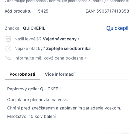
Zkontrolujte podrobnosti
Zkontrolujte podrobnosti
Zkontrolujte podrobnosti
Kód produktu: 115425
EAN: 5906717418358
Značka:
QUICKEPIL
Našli levnější?
Vyjednávat ceny
Nějaké otázky?
Zeptejte se odborníka
Informujte mě, když cena poklesne
Podrobnosti
Více informací
Papierový golier QUICKEPIL
Obojok pre plechovku na vosk.
Chráni pred znečistením a zaplavením zariadenia voskom.
Množstvo: 10 ks v balení