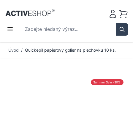
Košík
Zadejte hledaný výraz...
Sear
Přejít na obsah
Úvod
/
Quickepil papierový golier na plechovku 10 ks.
Summer Sale -30%