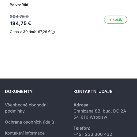
Barva: Bílá
204,75 €
+ košík
184,75 €
Cena z 30 dnů:
167,26 €
DOKUMENTY
KONTAKTNÍ ÚDAJE
Všeobecné obchodní
Adresa:
podmínky
Graniczna 8B, bud. DC 2A
54-610 Wrocław
Ochrana osobních údajů
Telefon:
Kontaktní informace
+421 233 300 432