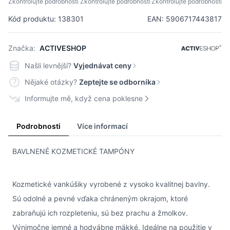
Zkontrolujte podrobnosti
Zkontrolujte podrobnosti
Zkontrolujte podrobnosti
Kód produktu: 138301
EAN: 5906717443817
Značka:
ACTIVESHOP
Našli levnější?
Vyjednávat ceny
Nějaké otázky?
Zeptejte se odborníka
Informujte mě, když cena poklesne
Podrobnosti
Více informací
BAVLNENÉ KOZMETICKÉ TAMPÓNY
Kozmetické vankúšiky vyrobené z vysoko kvalitnej bavlny.
Sú odolné a pevné vďaka chráneným okrajom, ktoré
zabraňujú ich rozpleteniu, sú bez prachu a žmolkov.
Výnimočne jemné a hodvábne mäkké. Ideálne na použitie v