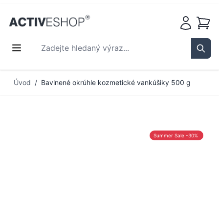
Košík
Zadejte hledaný výraz...
Sear
Přejít na obsah
Úvod
/
Bavlnené okrúhle kozmetické vankúšiky 500 g
Summer Sale -30%