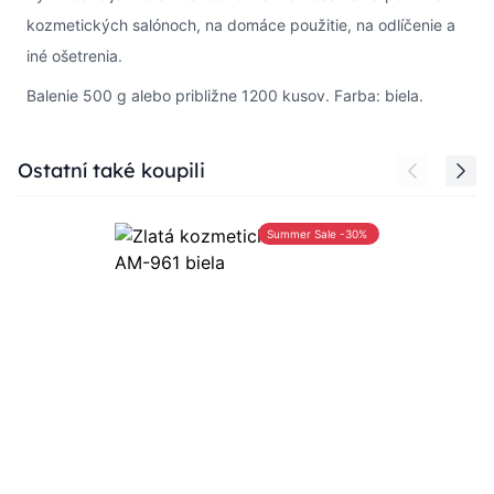
kozmetických salónoch, na domáce použitie, na odlíčenie a
iné ošetrenia.
Balenie 500 g alebo približne 1200 kusov. Farba: biela.
Press to skip carousel
Ostatní také koupili
Summer Sale -30%