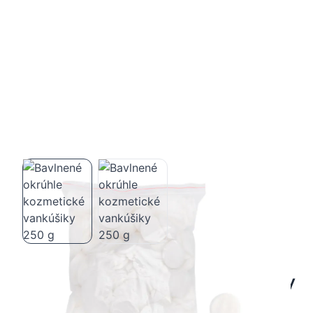
Bavlnené okrúhle kozmetické vankúšiky
250 g