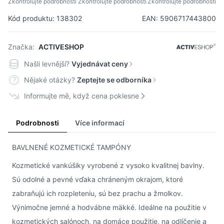
Zkontrolujte podrobnosti
Zkontrolujte podrobnosti
Zkontrolujte podrobnosti
Kód produktu: 138302
EAN: 5906717443800
Značka:
ACTIVESHOP
Našli levnější?
Vyjednávat ceny
Nějaké otázky?
Zeptejte se odborníka
Informujte mě, když cena poklesne
Podrobnosti
Více informací
BAVLNENÉ KOZMETICKÉ TAMPÓNY
Kozmetické vankúšiky vyrobené z vysoko kvalitnej bavlny.
Sú odolné a pevné vďaka chráneným okrajom, ktoré
zabraňujú ich rozpleteniu, sú bez prachu a žmolkov.
Výnimočne jemné a hodvábne mäkké. Ideálne na použitie v
kozmetických salónoch, na domáce použitie, na odlíčenie a