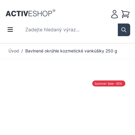
Košík
Zadejte hledaný výraz...
Sear
Přejít na obsah
Úvod
/
Bavlnené okrúhle kozmetické vankúšiky 250 g
Summer Sale -30%