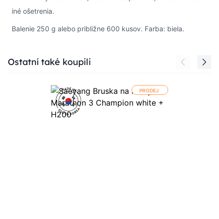
iné ošetrenia.
Balenie 250 g alebo približne 600 kusov. Farba: biela.
Press to skip carousel
Ostatní také koupili
PRODEJ