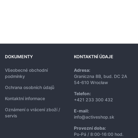
DOKUMENTY
KONTAKTNÍ ÚDAJE
Všeobecné obchodní
Adresa:
podmínky
Graniczna 8B, bud. DC 2A
54-610 Wrocław
Ochrana osobních údajů
Telefon:
Kontaktní informace
+421 233 300 432
Oznámení o vrácení zboží /
E-mail:
servis
info@activeshop.sk
Provozní doba:
Po-Pá / 8:00-16:00 hod.