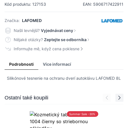
Kód produktu: 127153
EAN: 5906717422911
Značka:
LAFOMED
Našli levnější?
Vyjednávat ceny
Nějaké otázky?
Zeptejte se odborníka
Informujte mě, když cena poklesne
Podrobnosti
Více informací
Silikónové tesnenie na ochranu dverí autoklávu LAFOMED 8L
Press to skip carousel
Ostatní také koupili
Summer Sale -30%