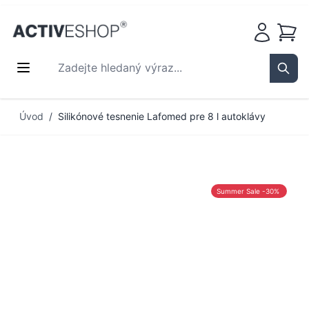
Košík
Zadejte hledaný výraz...
Sear
Přejít na obsah
Úvod
/
Silikónové tesnenie Lafomed pre 8 l autoklávy
Summer Sale -30%