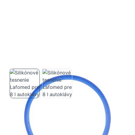
Silikónové tesnenie Lafomed pre 8 l
autoklávy