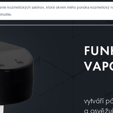
avenie kozmetických salónov, ktorá okrem iného ponúka kozmetický 
hodlie.