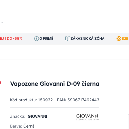
J ! DO -55%
O FIRMĚ
ZÁKAZNICKÁ ZÓNA
B2B
Vapozone Giovanni D-09 čierna
Kód produktu: 150932
EAN: 5906717462443
Značka:
GIOVANNI
Barva:
Černá