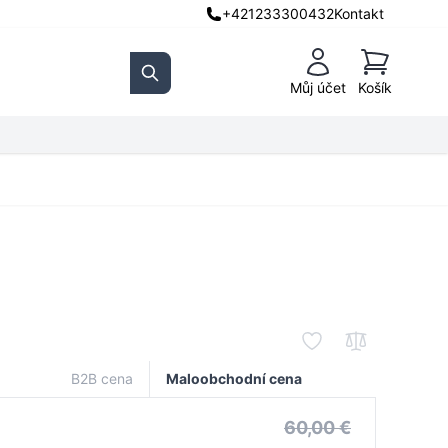
+421233300432
Kontakt
Košík
Můj účet
Košík
Search
B2B cena
Maloobchodní cena
60,00 €