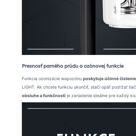
Presnosť parného prúdu a ozónovej funkcie
Funkcia ozonizácie wapozónu
poskytuje účinné čisteni
LIGHT. Ak chcete funkciu ukončiť, stačí opäť podržať tla
obsluhe a funkčnosti
je zariadenie ideálne pre každý ko