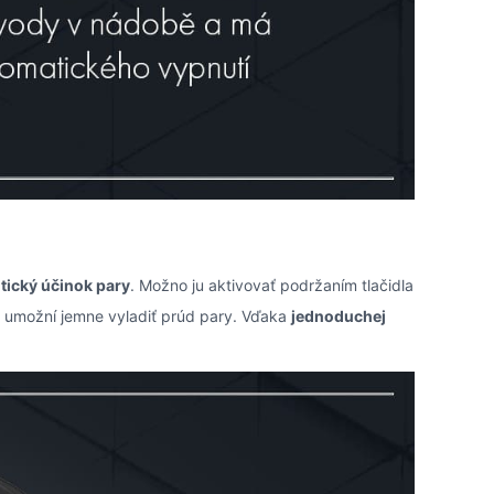
tický účinok pary
. Možno ju aktivovať podržaním tlačidla
 umožní jemne vyladiť prúd pary. Vďaka
jednoduchej