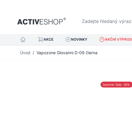
Zadejte hledaný výraz...
AKCE
NOVINKY
AKČNÍ VÝPRODE
Přejít na obsah
Úvod
/
Vapozone Giovanni D-09 čierna
Summer Sale -30%