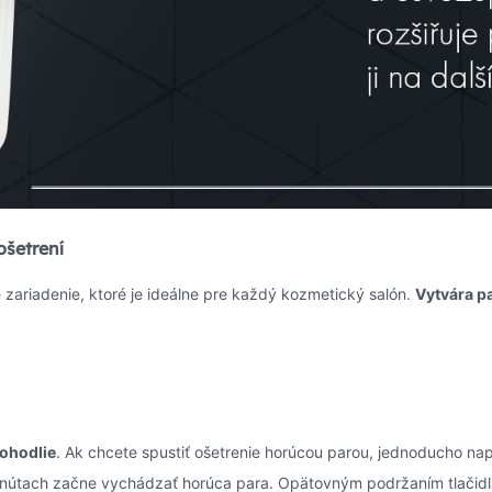
ošetrení
 zariadenie, ktoré je ideálne pre každý kozmetický salón.
Vytvára pa
pohodlie
. Ak chcete spustiť ošetrenie horúcou parou, jednoducho na
nútach začne vychádzať horúca para. Opätovným podržaním tlačidl