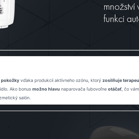
e pokožky
vďaka produkcii aktívneho ozónu, ktorý
zosilňuje terapeu
čidlo. Ako bonus
možno hlavu
naparovača ľubovoľne
otáčať
, čo vám
zmetický salón.