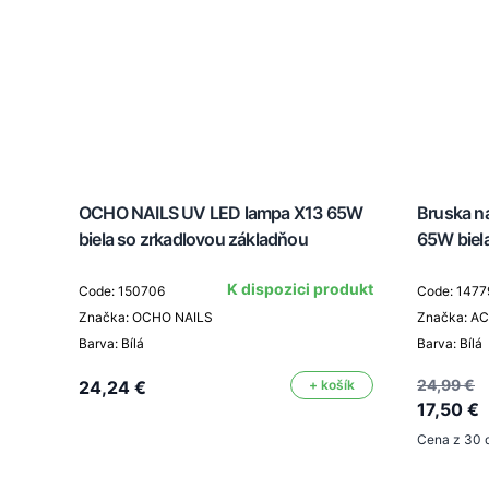
OCHO NAILS UV LED lampa X13 65W
Bruska n
biela so zrkadlovou základňou
65W biel
K dispozici produkt
Code: 150706
Code: 1477
Značka: OCHO NAILS
Značka: A
Barva: Bílá
Barva: Bílá
24,99 €
24,24 €
+ košík
17,50 €
Cena z 30 