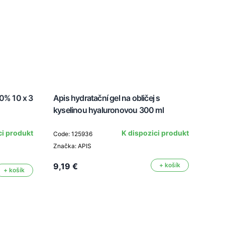
00% 10 x 3
Apis hydratační gel na obličej s
Duá
kyselinou hyaluronovou 300 ml
USB
ci produkt
K dispozici produkt
Code: 125936
Značka: APIS
Code
Znač
9,19 €
+ košík
+ košík
10,0
7,0
Cena 