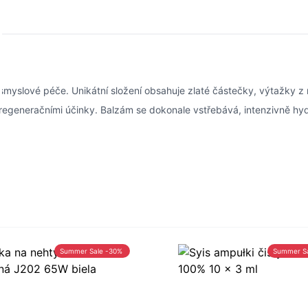
yslové péče. Unikátní složení obsahuje zlaté částečky, výtažky z m
a regeneračními účinky. Balzám se dokonale vstřebává, intenzivně h
Summer Sale -30%
Summer S