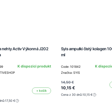
a nehty Activ Výkonná J202
Syis ampułki čistý kolagen 1
a
ml
K dispozici produkt
K dispozi
99
Code: 101842
CTIVESHOP
Značka: SYIS
14,50 €
10,15 €
+ košík
Cena z 30 dnů:
10,15 €
dnů:
17,50 €