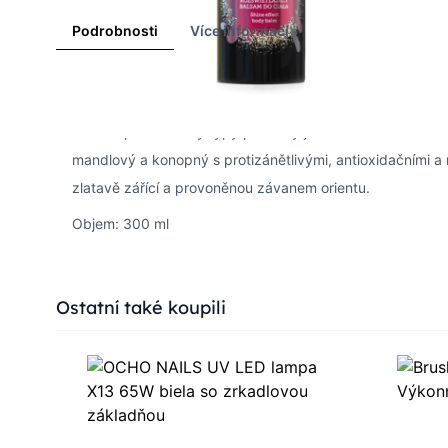
Podrobnosti
Více informací
Rozjasňující tělové mléko Night Fever
Balzám pro všechny typy pokožky je kombinací tělové a sm
mandlový a konopný s protizánětlivými, antioxidačními 
zlatavě zářící a provoněnou závanem orientu.
Objem: 300 ml
Press to skip carousel
Ostatní také koupili