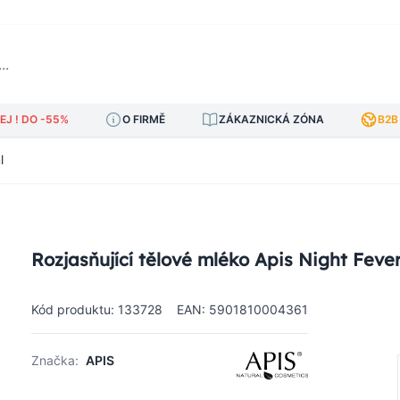
J ! DO -55%
O FIRMĚ
ZÁKAZNICKÁ ZÓNA
B2B
l
Rozjasňující tělové mléko Apis Night Fever
Kód produktu: 133728
EAN: 5901810004361
Značka:
APIS