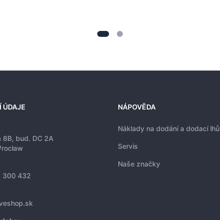
Í ÚDAJE
NÁPOVĚDA
Náklady na dodání a dodací lhů
a 8B, bud. DC 2A
Servis
rocław
Naše značky
 300 432
iveshop.sk