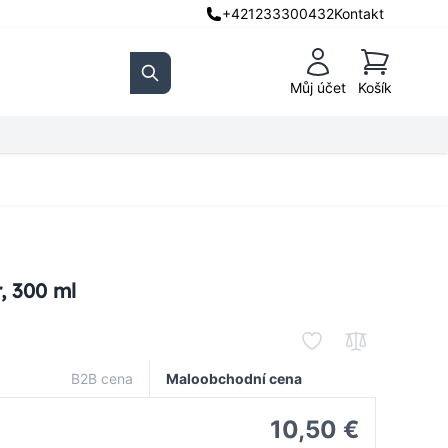
+421233300432
Kontakt
Košík
Můj účet
Košík
Search
, 300 ml
B2B cena
Maloobchodní cena
10,50 €