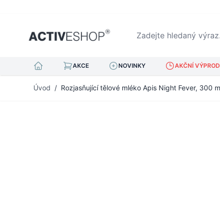
Zadejte hledaný výraz...
AKCE
NOVINKY
AKČNÍ VÝPRODE
Přejít na obsah
Úvod
/
Rozjasňující tělové mléko Apis Night Fever, 300 m