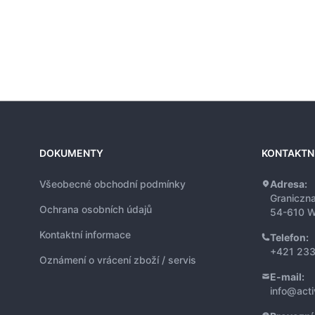
DOKUMENTY
KONTAKTN
Všeobecné obchodní podmínky
Adresa:
Graniczn
Ochrana osobních údajů
54-610 W
Kontaktní informace
Telefon:
+421 233
Oznámení o vrácení zboží / servis
E-mail:
info@act