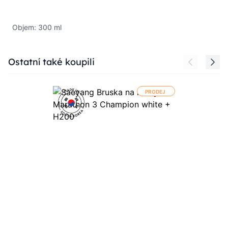
Objem: 300 ml
Press to skip carousel
Ostatní také koupili
PRODEJ