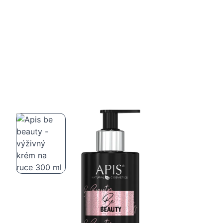
Apis be beauty - výživný krém na ruce
300 ml