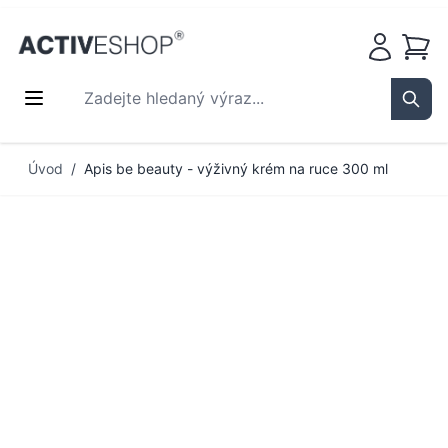
Košík
Zadejte hledaný výraz...
Sear
Přejít na obsah
Úvod
/
Apis be beauty - výživný krém na ruce 300 ml