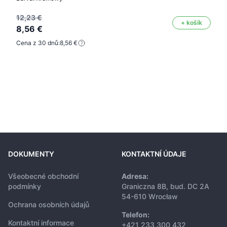
12,23 €
+ košík
8,56 €
Cena z 30 dnů:
8,56 €
DOKUMENTY
KONTAKTNÍ ÚDAJE
Všeobecné obchodní
Adresa:
podmínky
Graniczna 8B, bud. DC 2A
54-610 Wrocław
Ochrana osobních údajů
Telefon:
Kontaktní informace
+421 233 300 432