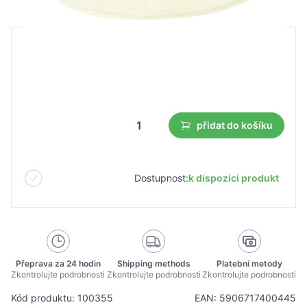
B2B cena
Maloobchodní cena
2,47 €
1,73 €
Nejnižší cena z 30 dnů před slevou:
1,73 €
přidat do košíku
Dostupnost:
k dispozici produkt
Přeprava za 24 hodin
Shipping methods
Platební metody
Zkontrolujte podrobnosti
Zkontrolujte podrobnosti
Zkontrolujte podrobnosti
Kód produktu: 100355
EAN: 5906717400445