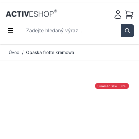
Košík
Zadejte hledaný výraz...
Sear
Přejít na obsah
Úvod
/
Opaska frotte kremowa
Summer Sale -30%