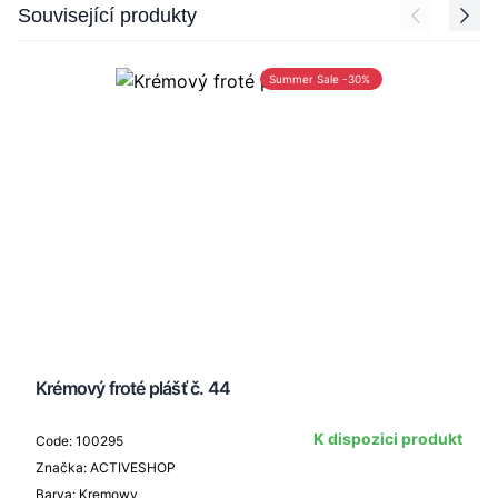
Press to skip carousel
Související produkty
Summer Sale -30%
Krémový froté plášť č. 44
K dispozici produkt
Code: 100295
Značka: ACTIVESHOP
Barva: Kremowy