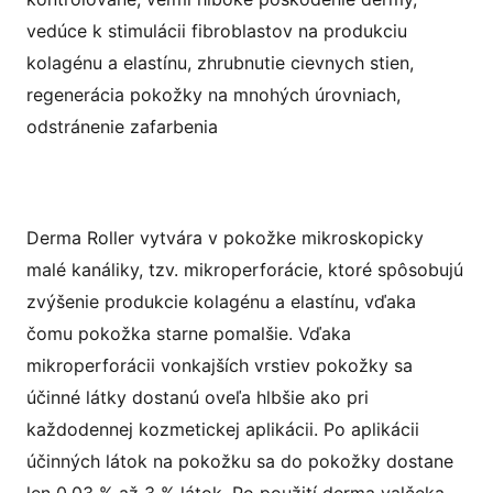
vedúce k stimulácii fibroblastov na produkciu
kolagénu a elastínu, zhrubnutie cievnych stien,
regenerácia pokožky na mnohých úrovniach,
odstránenie zafarbenia
Derma Roller vytvára v pokožke mikroskopicky
malé kanáliky, tzv. mikroperforácie, ktoré spôsobujú
zvýšenie produkcie kolagénu a elastínu, vďaka
čomu pokožka starne pomalšie. Vďaka
mikroperforácii vonkajších vrstiev pokožky sa
účinné látky dostanú oveľa hlbšie ako pri
každodennej kozmetickej aplikácii. Po aplikácii
účinných látok na pokožku sa do pokožky dostane
len 0,03 % až 3 % látok. Po použití derma valčeka