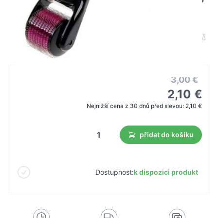
oceľových ihiel
B2B cena
Maloobchodní cena
3,00 €
2,10 €
Nejnižší cena z 30 dnů před slevou:
2,10 €
přidat do košíku
Dostupnost:
k dispozici produkt