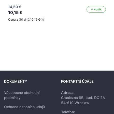
14,50 €
+ košík
10,15 €
Cena z 30 dnů:
10,15 €
DOKUMENTY
KONTAKTNÍ ÚDAJE
Všeobecné obchodní
Adresa:
podmínky
Graniczna 8B, bud. DC 2A
54-610 Wrocław
Ochrana osobních údajů
Telefon: