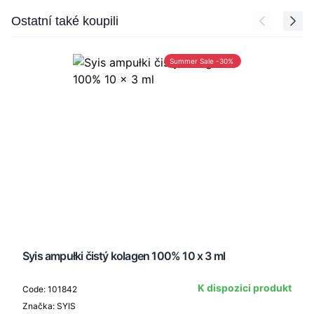
Press to skip carousel
Ostatní také koupili
Summer Sale -30%
Syis ampułki čistý kolagen 100% 10 x 3 ml
K dispozici produkt
Code: 101842
Značka: SYIS