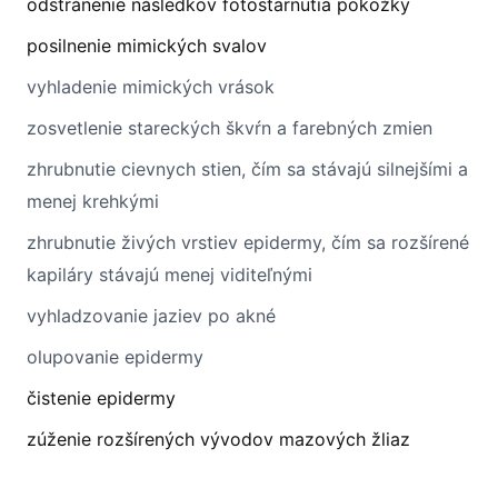
odstránenie následkov fotostarnutia pokožky
posilnenie mimických svalov
vyhladenie mimických vrások
zosvetlenie stareckých škvŕn a farebných zmien
zhrubnutie cievnych stien, čím sa stávajú silnejšími a
menej krehkými
zhrubnutie živých vrstiev epidermy, čím sa rozšírené
kapiláry stávajú menej viditeľnými
vyhladzovanie jaziev po akné
olupovanie epidermy
čistenie epidermy
zúženie rozšírených vývodov mazových žliaz