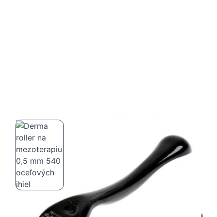
Derma roller na mezoterapiu 0,5 mm 540