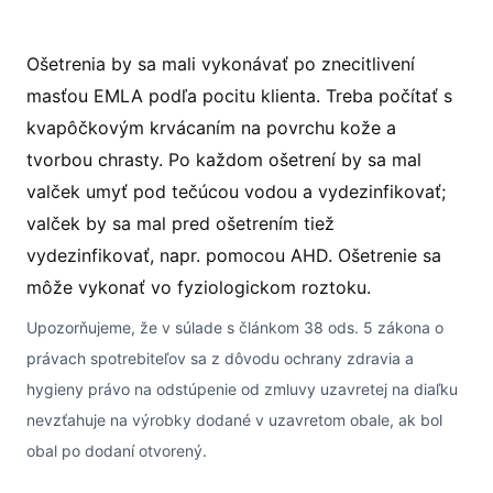
Ošetrenia by sa mali vykonávať po znecitlivení
masťou EMLA podľa pocitu klienta. Treba počítať s
kvapôčkovým krvácaním na povrchu kože a
tvorbou chrasty. Po každom ošetrení by sa mal
valček umyť pod tečúcou vodou a vydezinfikovať;
valček by sa mal pred ošetrením tiež
vydezinfikovať, napr. pomocou AHD. Ošetrenie sa
môže vykonať vo fyziologickom roztoku.
Upozorňujeme, že v súlade s článkom 38 ods. 5 zákona o
právach spotrebiteľov sa z dôvodu ochrany zdravia a
hygieny právo na odstúpenie od zmluvy uzavretej na diaľku
nevzťahuje na výrobky dodané v uzavretom obale, ak bol
obal po dodaní otvorený.