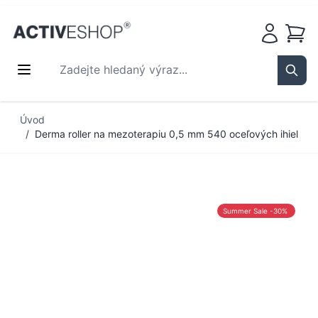
Košík
Zadejte hledaný výraz...
Sear
Přejít na obsah
Úvod
/
Derma roller na mezoterapiu 0,5 mm 540 oceľových ihiel
Summer Sale -30%