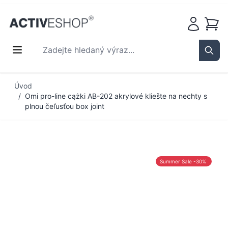
Košík
Zadejte hledaný výraz...
Sear
Přejít na obsah
Úvod
/
Omi pro-line cążki AB-202 akrylové kliešte na nechty s
plnou čeľusťou box joint
Summer Sale -30%