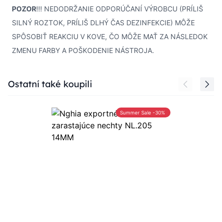
POZOR
!!! NEDODRŽANIE ODPORÚČANÍ VÝROBCU (PRÍLIŠ
SILNÝ ROZTOK, PRÍLIŠ DLHÝ ČAS DEZINFEKCIE) MÔŽE
SPÔSOBIŤ REAKCIU V KOVE, ČO MÔŽE MAŤ ZA NÁSLEDOK
ZMENU FARBY A POŠKODENIE NÁSTROJA.
Press to skip carousel
Ostatní také koupili
Summer Sale -30%