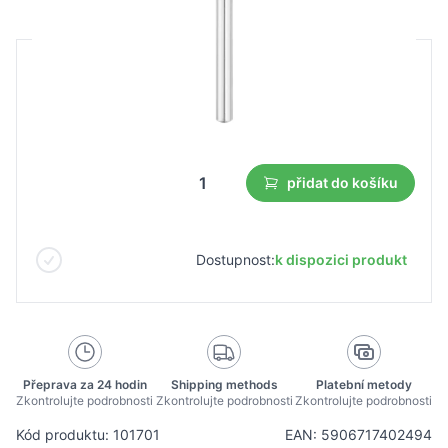
B2B cena
Maloobchodní cena
0,75 €
0,53 €
Nejnižší cena z 30 dnů před slevou:
0,53 €
přidat do košíku
Dostupnost:
k dispozici produkt
Přeprava za 24 hodin
Shipping methods
Platební metody
Zkontrolujte podrobnosti
Zkontrolujte podrobnosti
Zkontrolujte podrobnosti
Kód produktu: 101701
EAN: 5906717402494