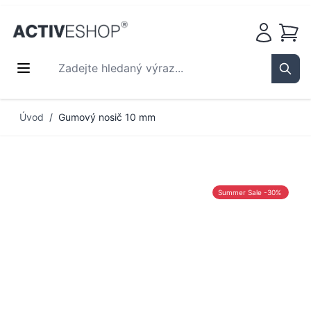
Košík
Zadejte hledaný výraz...
Sear
Přejít na obsah
Úvod
/
Gumový nosič 10 mm
Summer Sale -30%