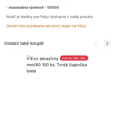
-
maximálna rýchlosť - 10000
Nosič je ideálny pre frézy dostupné v našej ponuke.
Okrem toho ponúkame akrylový stojan na frézy.
Press to skip carousel
Ostatní také koupili
Summer Sale -30%