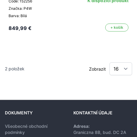
K dispozici produkt
Code: 152256
Značka: P4W
Barva: Bílá
849,99 €
+ košík
2
položek
Zobrazit
DOKUMENTY
KONTAKTNÍ ÚDAJE
Všeobecné obchodní
Adresa:
podmínky
Graniczna 8B, bud. DC 2A