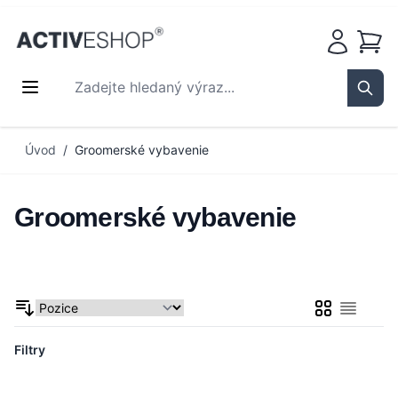
Košík
Zadejte hledaný výraz...
Sear
Přejít na obsah
Úvod
/
Groomerské vybavenie
Groomerské vybavenie
Mřížka
Seznam
Filtry