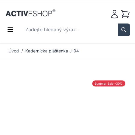
Košík
Zadejte hledaný výraz...
Sear
Přejít na obsah
Úvod
/
Kadernícka pláštenka J-04
Summer Sale -30%