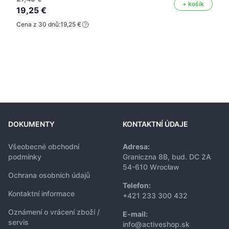
+ košík
19,25 €
Cena z 30 dnů:
19,25 €
DOKUMENTY
KONTAKTNÍ ÚDAJE
Všeobecné obchodní
Adresa:
podmínky
Graniczna 8B, bud. DC 2A
54-610 Wrocław
Ochrana osobních údajů
Telefon:
Kontaktní informace
+421 233 300 432
Oznámení o vrácení zboží /
E-mail:
servis
info@activeshop.sk