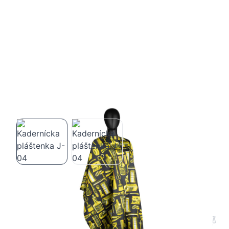
Kadernícka pláštenka J-04