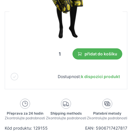
B2B cena
Maloobchodní cena
6,25 €
4,38 €
Nejnižší cena z 30 dnů před slevou:
4,38 €
přidat do košíku
Dostupnost:
k dispozici produkt
Přeprava za 24 hodin
Shipping methods
Platební metody
Zkontrolujte podrobnosti
Zkontrolujte podrobnosti
Zkontrolujte podrobnosti
Kód produktu: 129155
EAN: 5906717427817