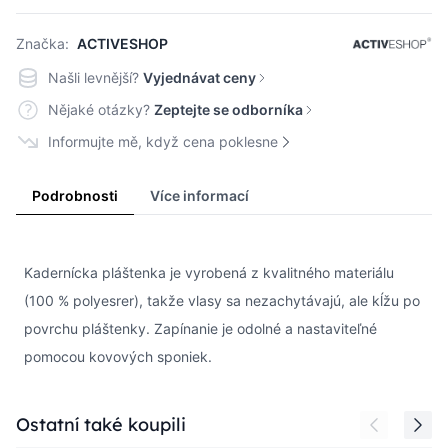
Značka:
ACTIVESHOP
Našli levnější?
Vyjednávat ceny
Nějaké otázky?
Zeptejte se odborníka
Informujte mě, když cena poklesne
Podrobnosti
Více informací
Kadernícka pláštenka je vyrobená z kvalitného materiálu
(100 % polyesrer), takže vlasy sa nezachytávajú, ale kĺžu po
povrchu pláštenky. Zapínanie je odolné a nastaviteľné
pomocou kovových sponiek.
Press to skip carousel
Ostatní také koupili