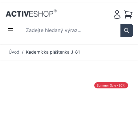
Košík
Zadejte hledaný výraz...
Sear
Přejít na obsah
Úvod
/
Kadernícka pláštenka J-81
Summer Sale -30%