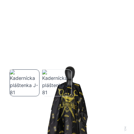
Kadernícka pláštenka J-81