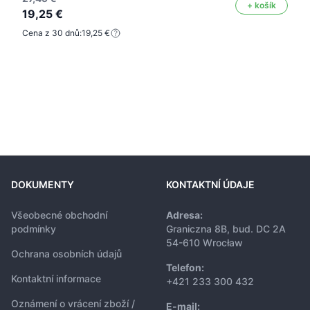
+ košík
19,25 €
Cena z 30 dnů:
19,25 €
DOKUMENTY
KONTAKTNÍ ÚDAJE
Všeobecné obchodní
Adresa:
podmínky
Graniczna 8B, bud. DC 2A
54-610 Wrocław
Ochrana osobních údajů
Telefon:
Kontaktní informace
+421 233 300 432
Oznámení o vrácení zboží /
E-mail: