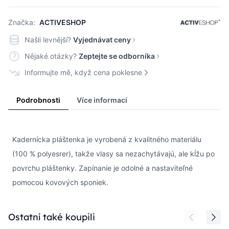
Značka:
ACTIVESHOP
Našli levnější?
Vyjednávat ceny
Nějaké otázky?
Zeptejte se odborníka
Informujte mě, když cena poklesne
Podrobnosti
Více informací
Kadernícka pláštenka je vyrobená z kvalitného materiálu
(100 % polyesrer), takže vlasy sa nezachytávajú, ale kĺžu po
povrchu pláštenky. Zapínanie je odolné a nastaviteľné
pomocou kovových sponiek.
Press to skip carousel
Ostatní také koupili