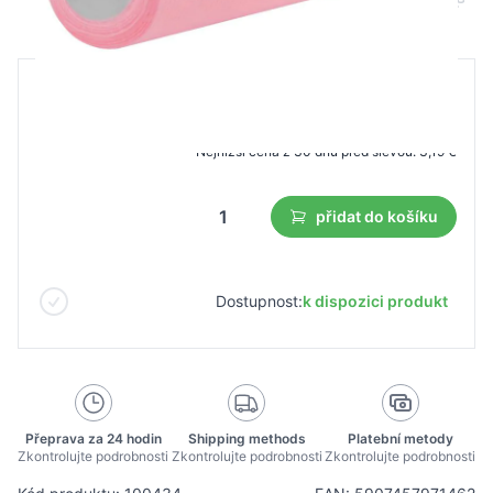
B2B cena
Maloobchodní cena
4,55 €
3,19 €
Nejnižší cena z 30 dnů před slevou:
3,19 €
přidat do košíku
Dostupnost:
k dispozici produkt
Přeprava za 24 hodin
Shipping methods
Platební metody
Zkontrolujte podrobnosti
Zkontrolujte podrobnosti
Zkontrolujte podrobnosti