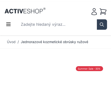
Košík
Zadejte hledaný výraz...
Sear
Přejít na obsah
Úvod
/
Jednorazové kozmetické obrúsky ružové
Summer Sale -30%