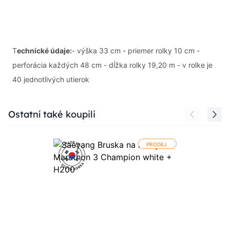
T
echnické údaje:
- výška 33 cm - priemer rolky 10 cm -
perforácia každých 48 cm - dĺžka rolky 19,20 m - v rolke je
40 jednotlivých utierok
Press to skip carousel
Ostatní také koupili
PRODEJ