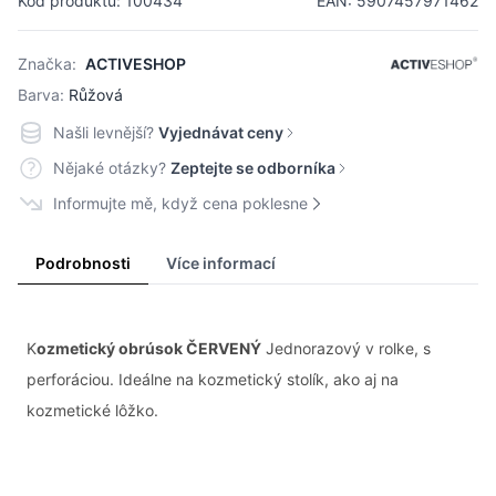
Kód produktu: 100434
EAN: 5907457971462
Značka:
ACTIVESHOP
Barva:
Růžová
Našli levnější?
Vyjednávat ceny
Nějaké otázky?
Zeptejte se odborníka
Informujte mě, když cena poklesne
Podrobnosti
Více informací
K
ozmetický obrúsok ČERVENÝ
Jednorazový v rolke, s
perforáciou. Ideálne na kozmetický stolík, ako aj na
kozmetické lôžko.