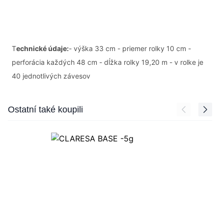
T
echnické údaje:
- výška 33 cm - priemer rolky 10 cm -
perforácia každých 48 cm - dĺžka rolky 19,20 m - v rolke je
40 jednotlivých závesov
Press to skip carousel
Ostatní také koupili