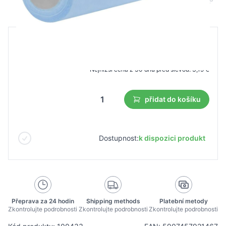
B2B cena
Maloobchodní cena
4,55 €
3,19 €
Nejnižší cena z 30 dnů před slevou:
3,19 €
přidat do košíku
Dostupnost:
k dispozici produkt
Přeprava za 24 hodin
Shipping methods
Platební metody
Zkontrolujte podrobnosti
Zkontrolujte podrobnosti
Zkontrolujte podrobnosti