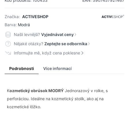
Kód produktu: 100433
EAN: 5907457921467
Značka:
ACTIVESHOP
Barva:
Modrá
Našli levnější?
Vyjednávat ceny
Nějaké otázky?
Zeptejte se odborníka
Informujte mě, když cena poklesne
Podrobnosti
Více informací
K
ozmetický obrúsok MODRÝ
Jednorazový v rolke, s
perforáciou. Ideálne na kozmetický stolík, ako aj na
kozmetické lôžko.