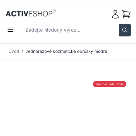
Košík
Zadejte hledaný výraz...
Sear
Přejít na obsah
Úvod
/
Jednorazové kozmetické obrúsky modré
Summer Sale -30%