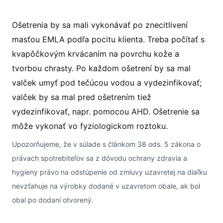
Ošetrenia by sa mali vykonávať po znecitlivení
masťou EMLA podľa pocitu klienta. Treba počítať s
kvapôčkovým krvácaním na povrchu kože a
tvorbou chrasty. Po každom ošetrení by sa mal
valček umyť pod tečúcou vodou a vydezinfikovať;
valček by sa mal pred ošetrením tiež
vydezinfikovať, napr. pomocou AHD. Ošetrenie sa
môže vykonať vo fyziologickom roztoku.
Upozorňujeme, že v súlade s článkom 38 ods. 5 zákona o
právach spotrebiteľov sa z dôvodu ochrany zdravia a
hygieny právo na odstúpenie od zmluvy uzavretej na diaľku
nevzťahuje na výrobky dodané v uzavretom obale, ak bol
obal po dodaní otvorený.