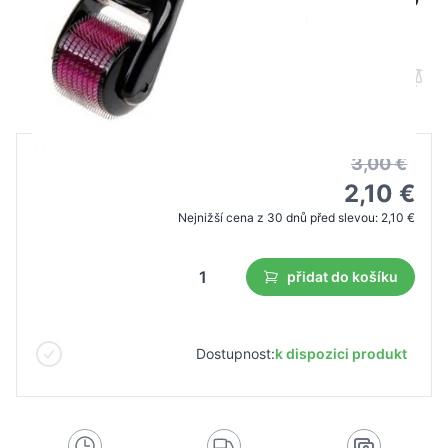
oceľových ihiel
B2B cena
Maloobchodní cena
3,00 €
2,10 €
Nejnižší cena z 30 dnů před slevou:
2,10 €
přidat do košíku
Dostupnost:
k dispozici produkt