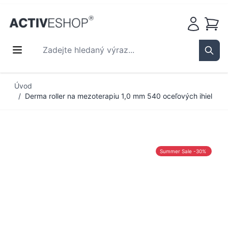
Košík
Zadejte hledaný výraz...
Sear
Přejít na obsah
Úvod
/
Derma roller na mezoterapiu 1,0 mm 540 oceľových ihiel
Summer Sale -30%