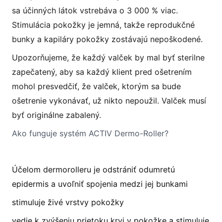
sa účinných látok vstrebáva o 3 000 % viac.
Stimulácia pokožky je jemná, takže reprodukčné
bunky a kapiláry pokožky zostávajú nepoškodené.
Upozorňujeme, že každý valček by mal byť sterilne
zapečatený, aby sa každý klient pred ošetrením
mohol presvedčiť, že valček, ktorým sa bude
ošetrenie vykonávať, už nikto nepoužil. Valček musí
byť originálne zabalený.
Ako funguje systém ACTIV Dermo-Roller?
Účelom dermorolleru je odstrániť odumretú
epidermis a uvoľniť spojenia medzi jej bunkami
stimuluje živé vrstvy pokožky
vedie k zvýšeniu prietoku krvi v pokožke a stimuluje