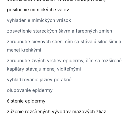
posilnenie mimických svalov
vyhladenie mimických vrások
zosvetlenie stareckých škvŕn a farebných zmien
zhrubnutie cievnych stien, čím sa stávajú silnejšími a
menej krehkými
zhrubnutie živých vrstiev epidermy, čím sa rozšírené
kapiláry stávajú menej viditeľnými
vyhladzovanie jaziev po akné
olupovanie epidermy
čistenie epidermy
zúženie rozšírených vývodov mazových žliaz