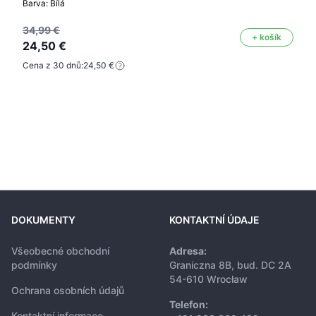
Barva: Bílá
34,99 €
+ košík
24,50 €
Cena z 30 dnů:
24,50 €
DOKUMENTY
KONTAKTNÍ ÚDAJE
Všeobecné obchodní
Adresa:
podmínky
Graniczna 8B, bud. DC 2A
54-610 Wrocław
Ochrana osobních údajů
Telefon:
Kontaktní informace