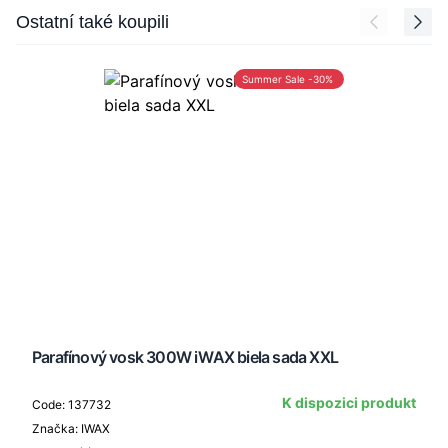
Press to skip carousel
Ostatní také koupili
Summer Sale -30%
Parafínový vosk 300W iWAX biela sada XXL
K dispozici produkt
Code: 137732
Značka: IWAX