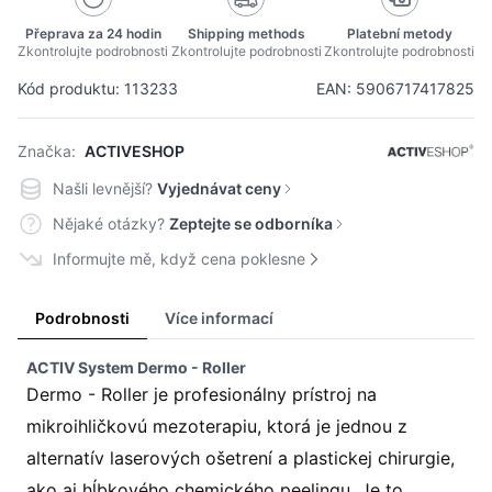
Přeprava za 24 hodin
Shipping methods
Platební metody
Zkontrolujte podrobnosti
Zkontrolujte podrobnosti
Zkontrolujte podrobnosti
Kód produktu: 113233
EAN: 5906717417825
Značka:
ACTIVESHOP
Našli levnější?
Vyjednávat ceny
Nějaké otázky?
Zeptejte se odborníka
Informujte mě, když cena poklesne
Podrobnosti
Více informací
ACTIV System Dermo - Roller
Dermo - Roller je profesionálny prístroj na
mikroihličkovú mezoterapiu, ktorá je jednou z
alternatív laserových ošetrení a plastickej chirurgie,
ako aj hĺbkového chemického peelingu. Je to