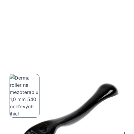
Derma roller na mezoterapiu 1,0 mm 540