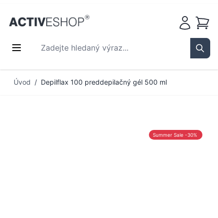
Košík
Zadejte hledaný výraz...
Sear
Přejít na obsah
Úvod
/
Depilflax 100 preddepilačný gél 500 ml
Summer Sale -30%