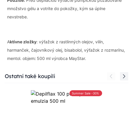
Použitie:
Pred depiláciou vytlačte pumpičkou požadované
množstvo gélu a votrite do pokožky, kým sa úplne
nevstrebe.
A
ktívne zložky
: výťažok z rastlinných olejov, vilín,
harmanček, čajovníkový olej, bisabolol, výťažok z rozmarínu,
mentol. objem
:
500 ml výrobca MayStar.
Press to skip carousel
Ostatní také koupili
Summer Sale -30%