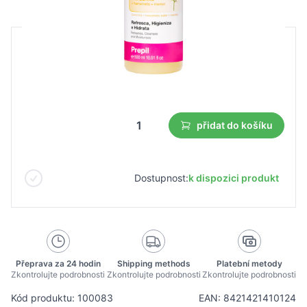
B2B cena
Maloobchodní cena
17,49 €
12,25 €
Nejnižší cena z 30 dnů před slevou:
11,38 €
přidat do košíku
Dostupnost:
k dispozici produkt
Přeprava za 24 hodin
Shipping methods
Platební metody
Zkontrolujte podrobnosti
Zkontrolujte podrobnosti
Zkontrolujte podrobnosti
Kód produktu: 100083
EAN: 8421421410124