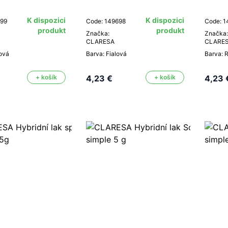
K dispozici
K dispozici
699
Code: 149698
Code: 1
produkt
produkt
Značka:
Značka:
CLARESA
CLARE
ová
Barva: Fialová
Barva: 
+ košík
4,23 €
+ košík
4,23 