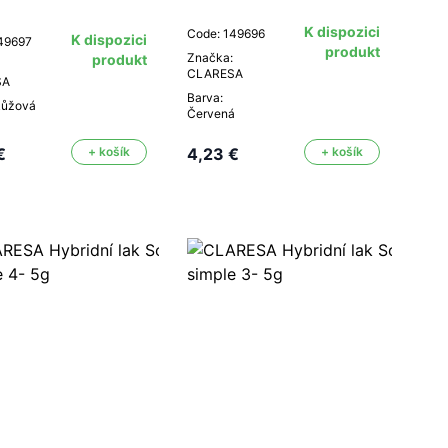
K dispozici
Code: 149696
K dispozici
49697
produkt
Značka:
produkt
CLARESA
SA
Barva:
Růžová
Červená
€
+ košík
4,23 €
+ košík