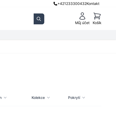
+421233300432
Kontakt
Košík
Můj účet
Košík
Search
n
Kolekce
Pokrytí