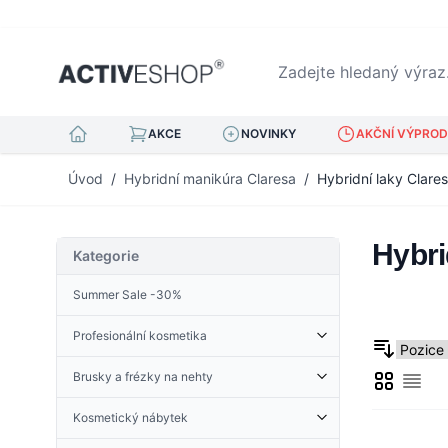
Zadejte hledaný výraz...
AKCE
NOVINKY
AKČNÍ VÝPRODE
Přejít na obsah
Úvod
/
Hybridní manikúra Claresa
/
Hybridní laky Clare
Hybri
Kategorie
Summer Sale -30%
Profesionální kosmetika
Kosmetické doplňky
Brusky a frézky na nehty
Mřížka
Derma Roller
Sezn
Kleštičky na kůžičku
Příslušenství pro brusky
Froté tkanina
Nehtová kopyta
Kosmetický nábytek
Brusky na nehty
Henna
Pinzeta na řasy
Kosmetické stoly