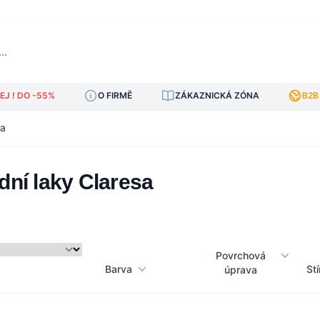
J ! DO -55%
O FIRMĚ
ZÁKAZNICKÁ ZÓNA
B2B
sa
dní laky Claresa
Povrchová
Barva
Stí
úprava
am