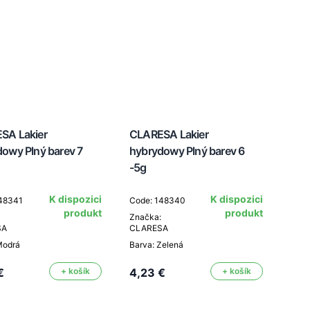
SA Lakier
CLARESA Lakier
owy Plný barev 7
hybrydowy Plný barev 6
-5g
K dispozici
K dispozici
148341
Code: 148340
produkt
produkt
Značka:
SA
CLARESA
Modrá
Barva: Zelená
€
+ košík
4,23 €
+ košík