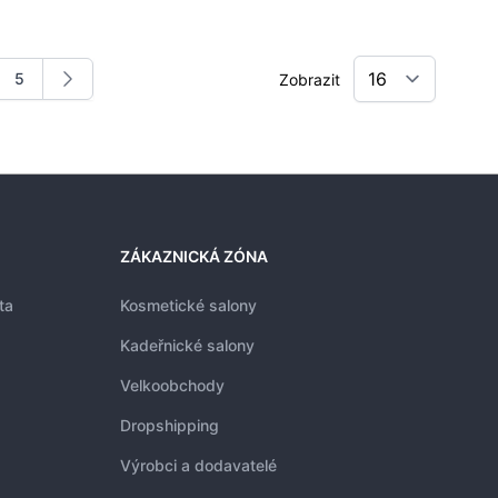
5
Zobrazit
nku
nka
Stránka
ZÁKAZNICKÁ ZÓNA
ta
Kosmetické salony
Kadeřnické salony
Velkoobchody
Dropshipping
Výrobci a dodavatelé