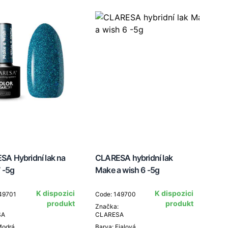
A Hybridní lak na
CLARESA hybridní lak
7 -5g
Make a wish 6 -5g
K dispozici
K dispozici
49701
Code: 149700
produkt
produkt
Značka:
SA
CLARESA
Modrá
Barva: Fialová