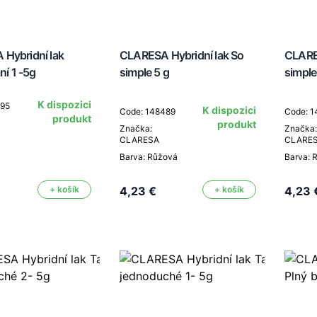
Hybridní lak
CLARESA Hybridní lak So
CLARES
ní 1 -5g
simple 5 g
simple
K dispozici
695
K dispozici
Code: 148489
Code: 
produkt
produkt
Značka:
Značka:
CLARESA
CLARE
Barva: Růžová
Barva: 
+ košík
4,23 €
+ košík
4,23 