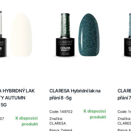
 HYBRIDNÝ LAK
CLARESA Hybridní lak na
CLARES
TY AUTUMN
přání 8 -5g
přání 
 5G
K dispozici
Code: 149702
Code: 1
produkt
K dispozici
607
Značka:
Značka:
CLARESA
CLARE
produkt
Barva: Zelená
Barva: 