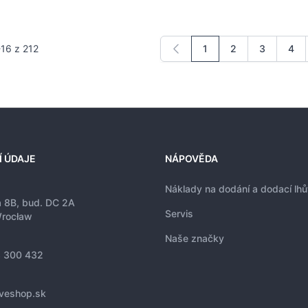
-
16
z
212
1
2
3
4
Právě si prohlížíte strá
Stránka
Stránka
Strá
Í ÚDAJE
NÁPOVĚDA
Náklady na dodání a dodací lhů
a 8B, bud. DC 2A
Servis
rocław
Naše značky
 300 432
iveshop.sk