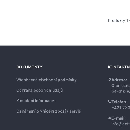
Produkty
1
DOKUMENTY
KONTAKTN
Všeobecné obchodní podmínky
Adresa:
Graniczn
Ochrana osobních údajů
54-610 W
Kontaktní informace
Telefon:
+421 233
Oznámení o vrácení zboží / servis
E-mail:
info@act