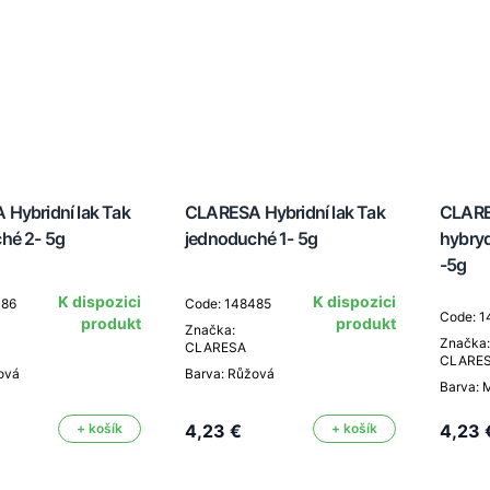
Hybridní lak Tak
CLARESA Hybridní lak Tak
CLARE
hé 2- 5g
jednoduché 1- 5g
hybryd
-5g
K dispozici
K dispozici
486
Code: 148485
Code: 
produkt
produkt
Značka:
Značka:
CLARESA
CLARE
ová
Barva: Růžová
Barva: 
+ košík
4,23 €
+ košík
4,23 