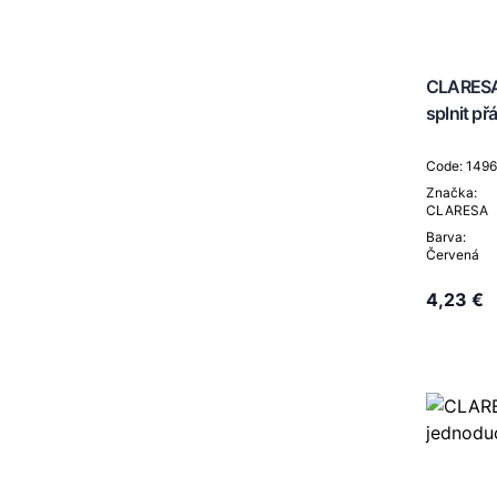
CLARESA 
splnit přá
Code: 149
Značka:
CLARESA
Barva:
Červená
4,23 €