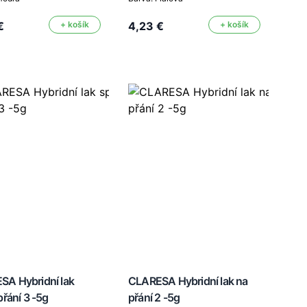
€
+ košík
4,23 €
+ košík
SA Hybridní lak
CLARESA Hybridní lak na
přání 3 -5g
přání 2 -5g