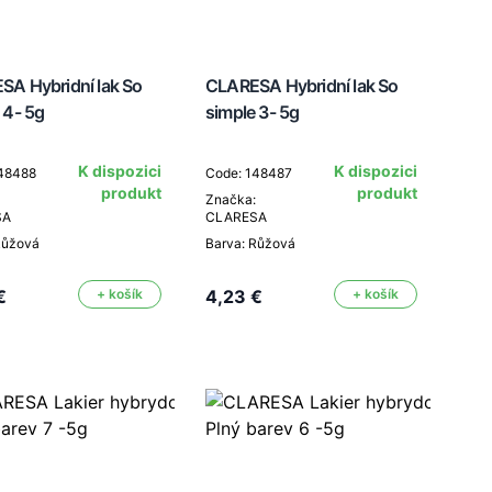
A Hybridní lak So
CLARESA Hybridní lak So
 4- 5g
simple 3- 5g
K dispozici
K dispozici
148488
Code: 148487
produkt
produkt
Značka:
SA
CLARESA
Růžová
Barva: Růžová
€
+ košík
4,23 €
+ košík