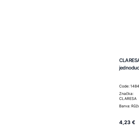
CLARESA 
jednoduc
Code: 148
Značka:
CLARESA
Barva: Růž
4,23 €