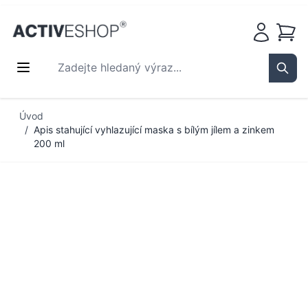
Košík
Zadejte hledaný výraz...
Sear
Přejít na obsah
Úvod
/
Apis stahující vyhlazující maska s bílým jílem a zinkem
200 ml