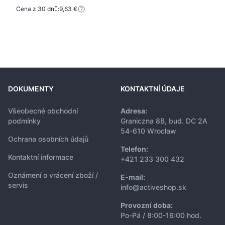
Cena z 30 dnů:
9,63 €
DOKUMENTY
KONTAKTNÍ ÚDAJE
Všeobecné obchodní
Adresa:
podmínky
Graniczna 8B, bud. DC 2A
54-610 Wrocław
Ochrana osobních údajů
Telefon:
Kontaktní informace
+421 233 300 432
Oznámení o vrácení zboží /
E-mail:
servis
info@activeshop.sk
Provozní doba:
Po-Pá / 8:00-16:00 hod.