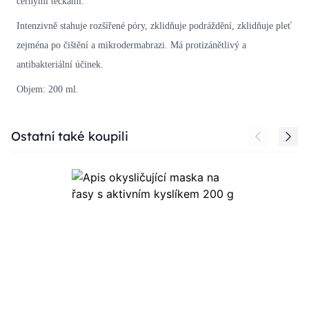
černými tečkami.
Intenzivně stahuje rozšířené póry, zklidňuje podráždění, zklidňuje pleť
zejména po čištění a mikrodermabrazi. Má protizánětlivý a
antibakteriální účinek.
Objem: 200 ml.
Press to skip carousel
Ostatní také koupili