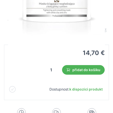
Apis stahující vyhlazující maska s bílým
jílem a zinkem 200 ml
B2B cena
Maloobchodní cena
14,70 €
přidat do košíku
Dostupnost:
k dispozici produkt