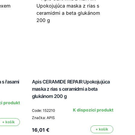
a s řasami
Apis CERAMIDE REPAIR Upokojujúca
Deto
maska z rias s ceramidmi a beta
bam
glukánom 200 g
stří
ci produkt
K dispozici produkt
Code: 152210
Značka: APIS
Code
+ košík
Značk
16,01 €
+ košík