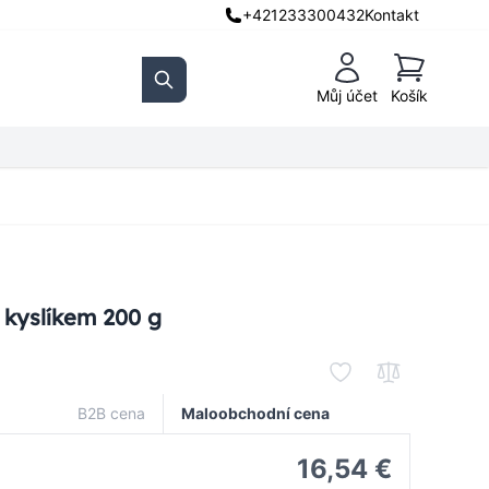
+421233300432
Kontakt
Košík
Můj účet
Košík
Search
m kyslíkem 200 g
B2B cena
Maloobchodní cena
16,54 €