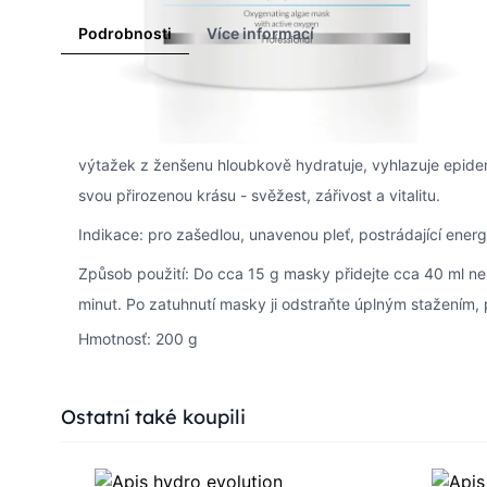
Podrobnosti
Více informací
Maska obsahuje inovativní kombinaci intenzivně okysličují
buněčné energie potřebné pro normální metabolismus. Se
výtažek z ženšenu hloubkově hydratuje, vyhlazuje epider
svou přirozenou krásu - svěžest, zářivost a vitalitu.
Indikace: pro zašedlou, unavenou pleť, postrádající energi
Způsob použití: Do cca 15 g masky přidejte cca 40 ml nep
minut. Po zatuhnutí masky ji odstraňte úplným stažením,
Hmotnosť: 200 g
Press to skip carousel
Ostatní také koupili