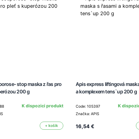
porose- stop maska z řas pro
Apis express liftingová mask
uperózou 200 g
a komplexem tens`up 200 g
K dispozici produkt
K dispozi
88
Code: 105397
IS
Značka: APIS
+ košík
16,54 €