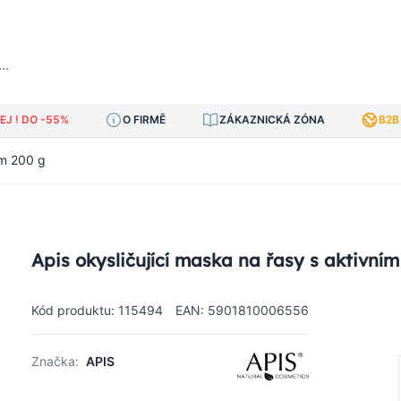
J ! DO -55%
O FIRMĚ
ZÁKAZNICKÁ ZÓNA
B2B
em 200 g
Apis okysličující maska na řasy s aktivní
Kód produktu: 115494
EAN: 5901810006556
Značka:
APIS