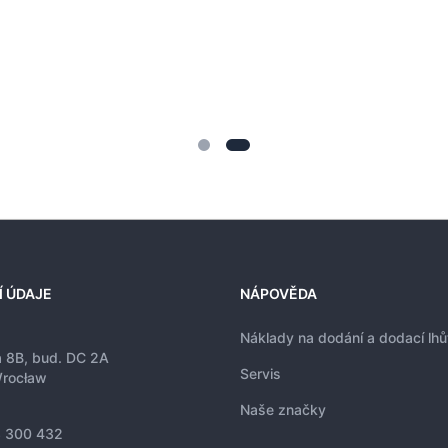
Í ÚDAJE
NÁPOVĚDA
Náklady na dodání a dodací lhů
a 8B, bud. DC 2A
Servis
rocław
Naše značky
 300 432