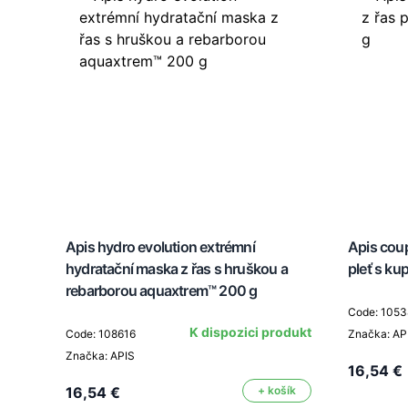
 pleť
Apis hydro evolution extrémní
Apis cou
hydratační maska z řas s hruškou a
pleť s k
rebarborou aquaxtrem™ 200 g
odukt
Code: 1053
K dispozici produkt
Code: 108616
Značka: AP
Značka: APIS
šík
16,54 €
16,54 €
+ košík