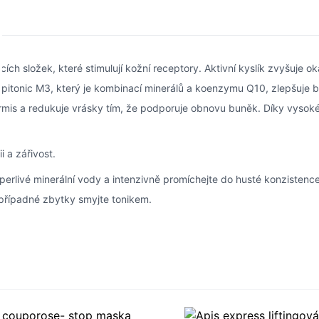
cích složek, které stimulují kožní receptory. Aktivní kyslík zvyšuje 
pitonic M3, který je kombinací minerálů a koenzymu Q10, zlepšuje
mis a redukuje vrásky tím, že podporuje obnovu buněk. Díky vysoké 
i a zářivost.
erlivé minerální vody a intenzivně promíchejte do husté konzistence.
 případné zbytky smyjte tonikem.