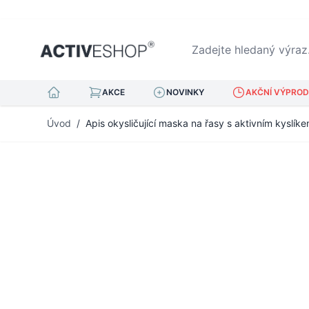
Zadejte hledaný výraz...
AKCE
NOVINKY
AKČNÍ VÝPRODE
Přejít na obsah
Úvod
/
Apis okysličující maska na řasy s aktivním kyslík