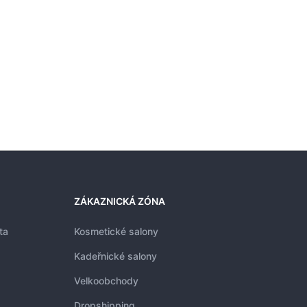
16,
ZÁKAZNICKÁ ZÓNA
ta
Kosmetické salony
Kadeřnické salony
Velkoobchody
Dropshipping