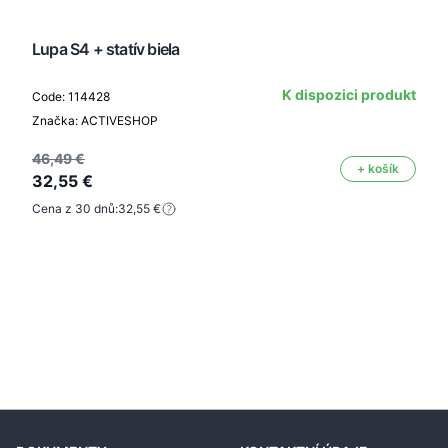
Lupa S4 + statív biela
K dispozici produkt
Code: 114428
Značka: ACTIVESHOP
46,49 €
+ košík
32,55 €
Cena z 30 dnů:
32,55 €