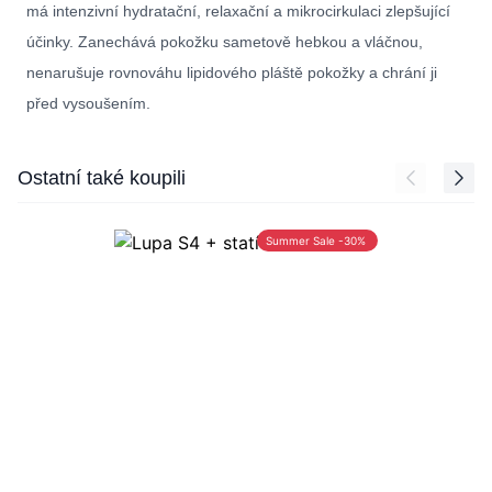
má intenzivní hydratační, relaxační a mikrocirkulaci zlepšující
účinky. Zanechává pokožku sametově hebkou a vláčnou,
nenarušuje rovnováhu lipidového pláště pokožky a chrání ji
před vysoušením.
Press to skip carousel
Ostatní také koupili
Summer Sale -30%