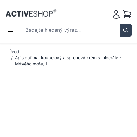
Košík
Zadejte hledaný výraz...
Sear
Přejít na obsah
Úvod
/
Apis optima, koupelový a sprchový krém s minerály z
Mrtvého moře, 1L