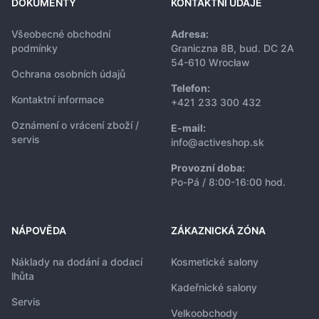
DOKUMENTY
KONTAKTNÍ ÚDAJE
Všeobecné obchodní
Adresa:
podmínky
Graniczna 8B, bud. DC 2A
54-610 Wrocław
Ochrana osobních údajů
Telefon:
Kontaktní informace
+421 233 300 432
Oznámení o vrácení zboží /
E-mail:
servis
info@activeshop.sk
Provozní doba:
Po-Pá / 8:00-16:00 hod.
NÁPOVĚDA
ZÁKAZNICKÁ ZÓNA
Náklady na dodání a dodací
Kosmetické salony
lhůta
Kadeřnické salony
Servis
Velkoobchody