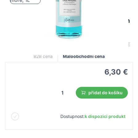
Apis optima, koupelový a sprchový krém
s minerály z Mrtvého moře, 1L
B2B cena
Maloobchodní cena
6,30 €
přidat do košíku
Dostupnost:
k dispozici produkt