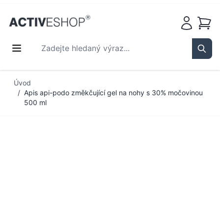
Košík
Zadejte hledaný výraz...
Sear
Přejít na obsah
Úvod
/
Apis api-podo změkčující gel na nohy s 30% močovinou
500 ml