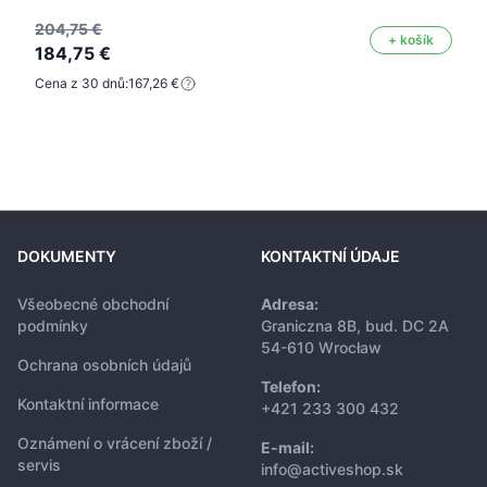
204,75 €
+ košík
184,75 €
Cena z 30 dnů:
167,26 €
DOKUMENTY
KONTAKTNÍ ÚDAJE
Všeobecné obchodní
Adresa:
podmínky
Graniczna 8B, bud. DC 2A
54-610 Wrocław
Ochrana osobních údajů
Telefon:
Kontaktní informace
+421 233 300 432
Oznámení o vrácení zboží /
E-mail:
servis
info@activeshop.sk