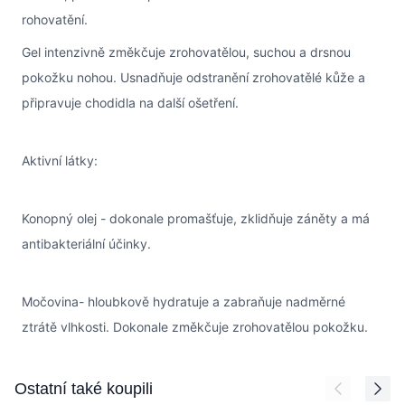
rohovatění.
Gel intenzivně změkčuje zrohovatělou, suchou a drsnou
pokožku nohou. Usnadňuje odstranění zrohovatělé kůže a
připravuje chodidla na další ošetření.
Aktivní látky:
Konopný olej - dokonale promašťuje, zklidňuje záněty a má
antibakteriální účinky.
Močovina- hloubkově hydratuje a zabraňuje nadměrné
ztrátě vlhkosti. Dokonale změkčuje zrohovatělou pokožku.
Press to skip carousel
Ostatní také koupili