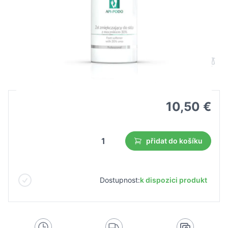
Apis api-podo změkčující gel na nohy s
30% močovinou 500 ml
B2B cena
Maloobchodní cena
10,50 €
přidat do košíku
Dostupnost:
k dispozici produkt