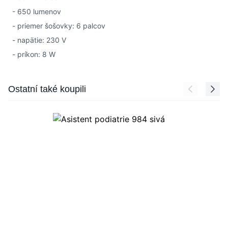
- 650 lumenov
- priemer šošovky: 6 palcov
- napätie: 230 V
- príkon: 8 W
Press to skip carousel
Ostatní také koupili