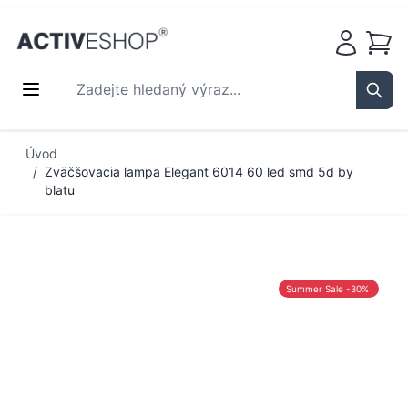
Košík
Zadejte hledaný výraz...
Sear
Přejít na obsah
Úvod
/
Zväčšovacia lampa Elegant 6014 60 led smd 5d by
blatu
Summer Sale -30%