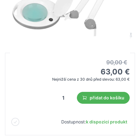
Zväčšovacia lampa Elegant 6014 60 led
smd 5d by blatu
B2B cena
Maloobchodní cena
90,00 €
63,00 €
Nejnižší cena z 30 dnů před slevou:
63,00 €
přidat do košíku
Dostupnost:
k dispozici produkt