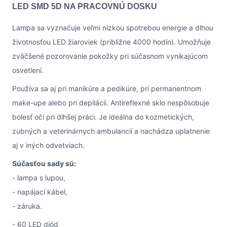
LED SMD 5D NA PRACOVNÚ DOSKU
Lampa sa vyznačuje veľmi nízkou spotrebou energie a dlhou
životnosťou LED žiaroviek (približne 4000 hodín). Umožňuje
zväčšené pozorovanie pokožky pri súčasnom vynikajúcom
osvetlení.
Používa sa aj pri manikúre a pedikúre, pri permanentnom
make-upe alebo pri depilácii. Antireflexné sklo nespôsobuje
bolesť očí pri dlhšej práci. Je ideálna do kozmetických,
zubných a veterinárnych ambulancií a nachádza uplatnenie
aj v iných odvetviach.
Súčasťou sady sú:
- lampa s lupou,
- napájací kábel,
- záruka.
- 60 LED diód