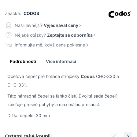
Značka:
CODOS
Našli levnější?
Vyjednávat ceny
Nějaké otázky?
Zeptejte se odborníka
Informujte mě, když cena poklesne
Podrobnosti
Více informací
Oceľová čepeľ pre holiace strojčeky
Codos
CHC-330 a
CHC-331.
Táto náhradná čepeľ sa ľahko čistí. Dvojitá sada čepelí
zaisťuje presné pohyby a maximálnu presnosť.
Dĺžka čepele: 30 mm
Press to skip carousel
Ostatní také koupili