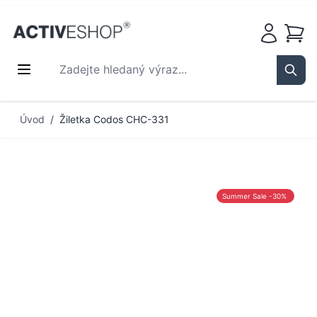
Košík
Zadejte hledaný výraz...
Sear
Přejít na obsah
Úvod
/
Žiletka Codos CHC-331
Summer Sale -30%