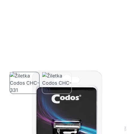
Žiletka Codos CHC-331